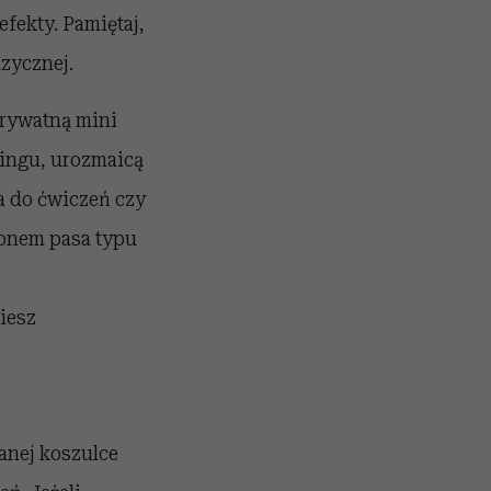
fekty. Pamiętaj,
izycznej.
rywatną mini
ningu, urozmaicą
a do ćwiczeń czy
upnem pasa typu
iesz
anej koszulce