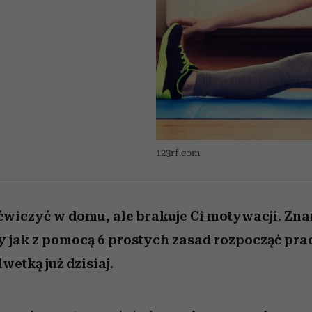
 5,
osób, które biorą na siebie za
powinien znać odpowiedź
Wiemy, gdzie go kupić
Miller s. 5, odc. 6]
sezon jesień–zima 2
mężczyzna jest mn
dużo
reaktywny”
123rf.com
ćwiczyć w domu, ale brakuje Ci motywacji. Zna
jak z pomocą 6 prostych zasad rozpocząć pra
etką już dzisiaj.