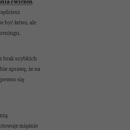
nia ćwiczeń
.
 będziesz
e być łatwo, ale
treningu.
az brak szybkich
bie sprawę, że na
a pewno się
szą
gotowuje mięśnie