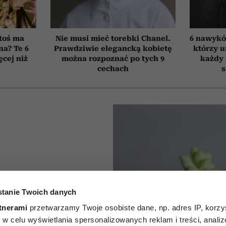
toś ma
Nie musi mieć torebki Chanel.
6 nawyków
na? Te 6
Prawdziwie elegancką kobietę
którzy 
cej niż
można rozpoznać po tych 9
każdy 
cechach
s
kwiaty
tanie Twoich danych
we na
tnerami
przetwarzamy Twoje osobiste dane, np. adres IP, korzys
5 roślin
ie, w celu wyświetlania spersonalizowanych reklam i treści, anali