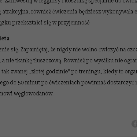
ie. Zainwestuj w legginsy i koszulkę specjalnie do ćwicz
ę atrakcyjna, również ćwiczenia będziesz wykonywała e
ązku przekształci się w przyjemność
ieta
zenie się. Zapamiętaj, że nigdy nie wolno ćwiczyć na czc
a nie tkankę tłuszczową. Również po wysiłku nie ogran
tak zwanej „złotej godzinie” po treningu, kiedy to org
latego do 50 minut po ćwiczeniach powinnaś dostarczyć
zmowi węglowodanów.