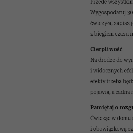
Przede wszystki
Wygospodaruj 30 m
ćwiczyła, zapisz 
z biegiem czasu 
Cierpliwość
Na drodze do wyma
i widocznych efe
efekty trzeba będ
pojawią, a żadna 
Pamiętaj o roz
Ćwicząc w domu n
i obowiązkową cz