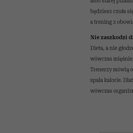
albo starej piżam
będziesz czuła si
a trening z obowi
Nie zaszkodzi d
Dieta, a nie głod
wówczas mięśnie, 
Trenerzy mówią o 
spala kalorie. D
wówczas organi