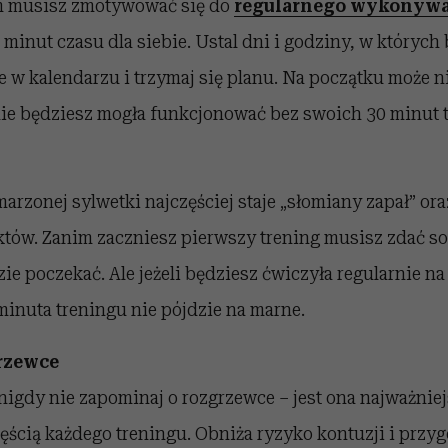
m musisz zmotywować się do
regularnego wykonywa
inut czasu dla siebie. Ustal dni i godziny, w których
je w kalendarzu i trzymaj się planu. Na początku może ni
nie będziesz mogła funkcjonować bez swoich 30 minut 
rzonej sylwetki najczęściej staje „słomiany zapał” or
któw. Zanim zaczniesz pierwszy trening musisz zdać so
zie poczekać. Ale jeżeli będziesz ćwiczyła regularnie n
minuta treningu nie pójdzie na marne.
grzewce
igdy nie zapominaj o rozgrzewce – jest ona najważniej
ęścią każdego treningu. Obniża ryzyko kontuzji i przy