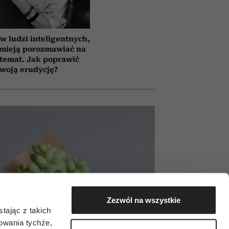
 ludzi inteligentnych,
umieją porozmawiać na
temat. Jak poprawić
woją erudycję?
Zezwól na wszystkie
tając z takich
zowania tychże,