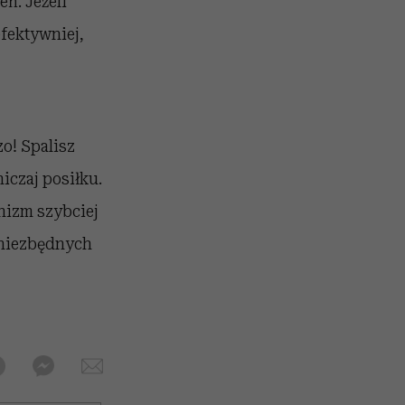
eń. Jeżeli
fektywniej,
zo! Spalisz
iczaj posiłku.
anizm szybciej
 niezbędnych