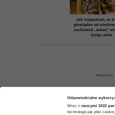
Jak rozpoznać, że k
pieniądze od niedaw
zachowań „mówi” wię
tysiąc słów
WNĘTRZA
Najlepsze 
Odpowiedzialne wykorzys
doniczko
Wraz z
naszymi 1022 par
prezent. Oto 
technologii jak pliki cook