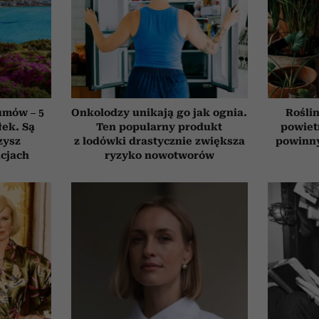
umów – 5
Onkolodzy unikają go jak ognia.
Roślin
łek. Są
Ten popularny produkt
powiet
zysz
z lodówki drastycznie zwiększa
powinn
cjach
ryzyko nowotworów