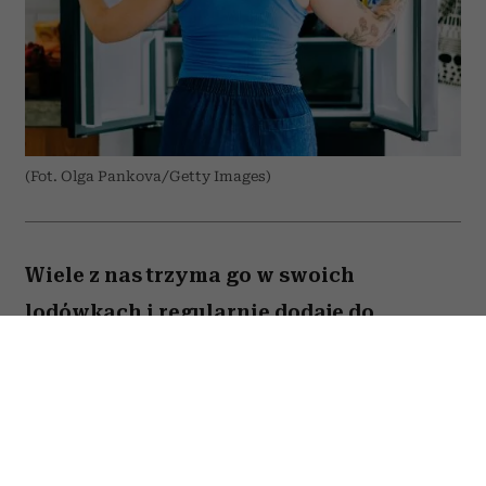
(Fot. Olga Pankova/Getty Images)
Wiele z nas trzyma go w swoich
lodówkach i regularnie dodaje do
przygotowywanych dań. Amerykański
onkolog dr Avishek Kumar zdradził,
jakiego produktu prawie nigdy nie
kładzie na talerzu ze względu na to, że