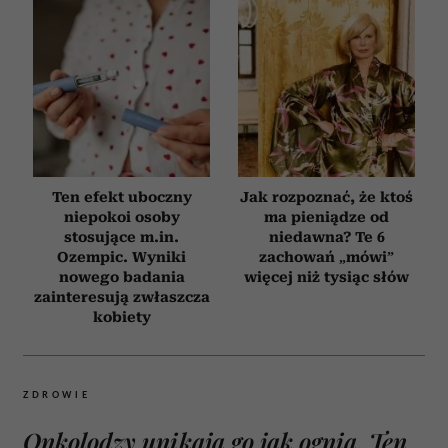
Ten efekt uboczny
Jak rozpoznać, że ktoś
niepokoi osoby
ma pieniądze od
stosujące m.in.
niedawna? Te 6
Ozempic. Wyniki
zachowań „mówi”
nowego badania
więcej niż tysiąc słów
zainteresują zwłaszcza
kobiety
ZDROWIE
Onkolodzy unikają go jak ognia. Ten