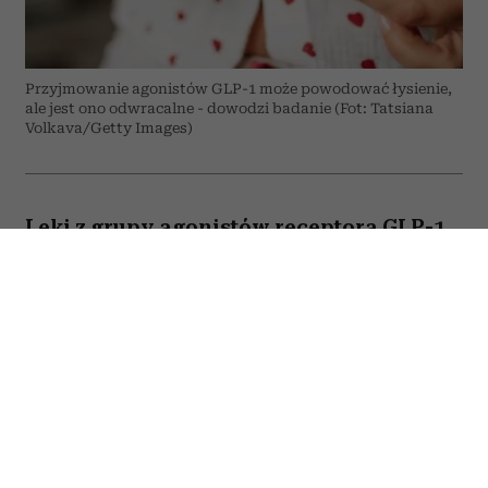
Przyjmowanie agonistów GLP-1 może powodować łysienie,
ale jest ono odwracalne - dowodzi badanie (Fot: Tatsiana
Volkava/Getty Images)
Leki z grupy agonistów receptora GLP-1,
takich jak semaglutyd czy tirzepatyd,
mogą powodować wypadanie włosów?
Do takich wniosków prowadzą wyniki
najnowszego badania opublikowanego
na łamach prestiżowego czasopisma
BMJ. Jak donosi PAP, naukowcy widzą
taką korelację, ale podkreślają, że ryzyko