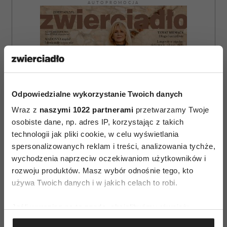
AUTOPROMOCJA
Odpowiedzialne wykorzystanie Twoich danych
Wraz z
naszymi 1022 partnerami
przetwarzamy Twoje
osobiste dane, np. adres IP, korzystając z takich
technologii jak pliki cookie, w celu wyświetlania
spersonalizowanych reklam i treści, analizowania tychże,
wychodzenia naprzeciw oczekiwaniom użytkowników i
rozwoju produktów. Masz wybór odnośnie tego, kto
używa Twoich danych i w jakich celach to robi.
ZAMÓW
Jeśli wyrazisz na to zgodę, chcielibyśmy również:
Gromadzić dane dotyczące Twojej lokalizacji
WYDANIE DRUKOWANE