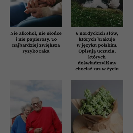
Partnerzy mogą połączyć te informacje z innymi danymi
otrzymanymi od Ciebie lub uzyskanymi podczas
korzystania z ich usług.
Nie alkohol, nie słońce
6 nordyckich słów,
i nie papierosy. To
których brakuje
najbardziej zwiększa
w języku polskim.
ryzyko raka
Opisują uczucia,
których
doświadczyliśmy
chociaż raz w życiu