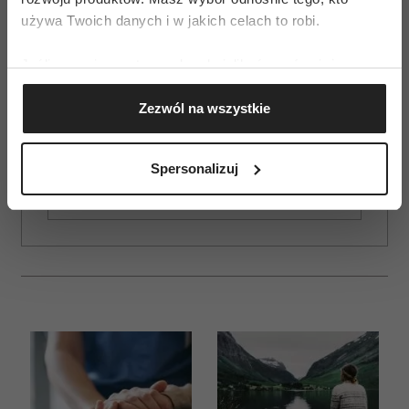
używa Twoich danych i w jakich celach to robi.
Jeśli wyrazisz na to zgodę, chcielibyśmy również:
Gromadzić dane dotyczące Twojej lokalizacji
Zezwól na wszystkie
geograficznej z dokładnością nawet do kilku metrów
ZAMÓW
Identyfikować Twoje urządzenie, aktywnie
analizując charakteryzującego je zbiory danych
WYDANIE DRUKOWANE
Spersonalizuj
(fingerprinting, czyli wirtualny odcisk palca)
E-WYDANIE
Dowiedz się więcej odnośnie tego, jak Twoje osobiste
dane są przetwarzane oraz ustaw własne preferencje w
sekcji szczegółów
. W Deklaracji plików cookie możesz
zmienić lub wycofać swoją zgodę w dowolnej chwili.
Wykorzystujemy pliki cookie do spersonalizowania treści
i reklam, aby oferować funkcje społecznościowe i
analizować ruch w naszej witrynie. Informacje o tym, jak
korzystasz z naszej witryny, udostępniamy partnerom
społecznościowym, reklamowym i analitycznym.