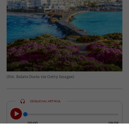
(Fot. Balate Dorin via Getty Images)
ODSŁUCHAJ ARTYKUŁ
00:00
08:08