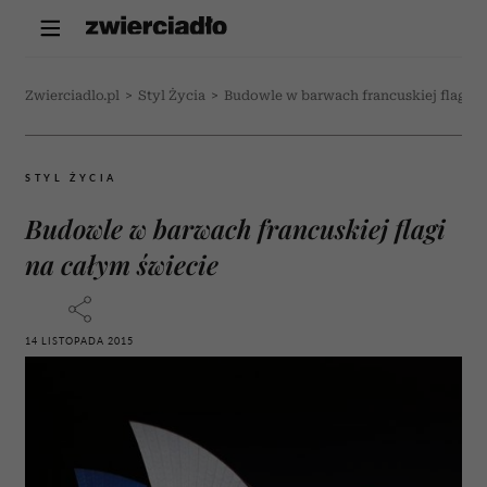
Zwierciadlo.pl
>
Styl Życia
>
Budowle w barwach francuskiej flagi n
STYL ŻYCIA
Budowle w barwach francuskiej flagi
na całym świecie
14 LISTOPADA 2015