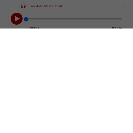
ODSŁUCHAJ ARTYKUŁ
00:00
04:26
Szukasz prezentu, który będzie cieszył
znacznie dłużej niż bukiet ciętych
kwiatów? Postaw na roślinę doniczkową.
To upominek, który może zdobić wnętrze
przez wiele lat, a przy tym stać się piękną
pamiątką ważnego wydarzenia.