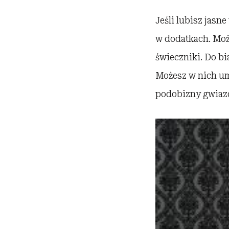
Jeśli lubisz jasn
w dodatkach. Może
świeczniki. Do bi
Możesz w nich umi
podobizny gwiazd