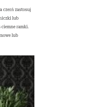
 a czerń zastosuj
niczki lub
ś ciemne ramki.
ilmowe lub