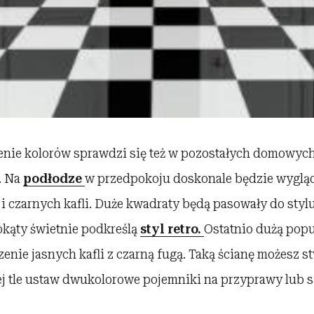
enie kolorów sprawdzi się też w pozostałych domowyc
. Na
podłodze
w przedpokoju doskonale będzie wyglą
 i czarnych kafli. Duże kwadraty będą pasowały do styl
okąty świetnie podkreślą
styl retro.
Ostatnio dużą popu
zenie jasnych kafli z czarną fugą. Taką ścianę możesz 
jej tle ustaw dwukolorowe pojemniki na przyprawy lub 