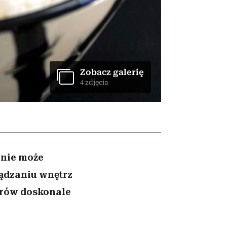
nił
relację z pieniędzmi
ane
zonu
Zobacz galerię
4 zdjęcia
o nie może
ządzaniu wnętrz
lorów doskonale