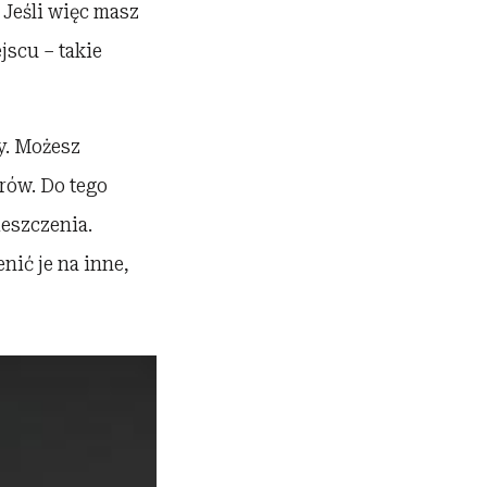
 Jeśli więc masz
scu – takie
y. Możesz
rów. Do tego
eszczenia.
ić je na inne,