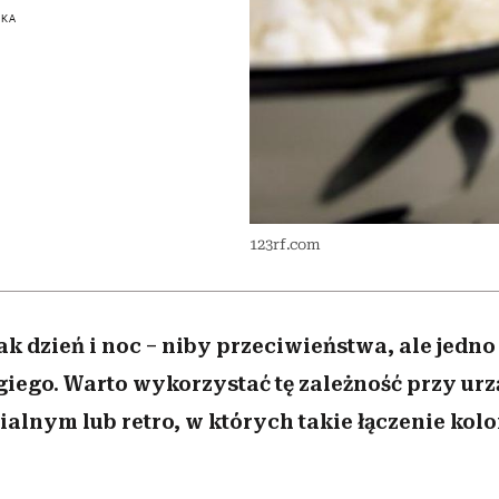
 5,
kwestie, o których wciąż
skutki dla związku i dla
Miller s. 5, odc. 6]
Raport Lyst ujaw
SKA
boimy się mówić
partnerki
najbardziej pożąd
ubrania i marki se
123rf.com
 jak dzień i noc – niby przeciwieństwa, ale jedn
ugiego. Warto wykorzystać tę zależność przy ur
rialnym lub retro, w których takie łączenie ko