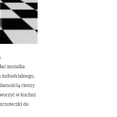
h
dać mozaika
u industrialnego,
larnością cieszy
stworzyć w kuchni
szczoteczki do