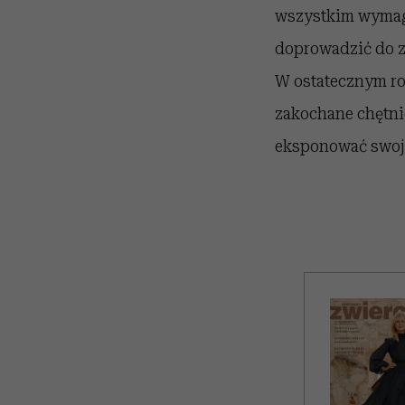
wszystkim wymaga
doprowadzić do z
W ostatecznym ro
zakochane chętnie
eksponować swoje