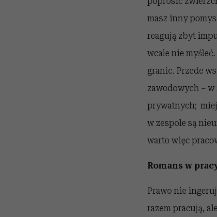
poprosić zwierzc
masz inny pomysł 
reagują zbyt impu
wcale nie myśleć.
granic. Przede w
zawodowych – w ż
prywatnych; miej
w zespole są nieu
warto więc praco
Romans w prac
Prawo nie ingeru
razem pracują, a