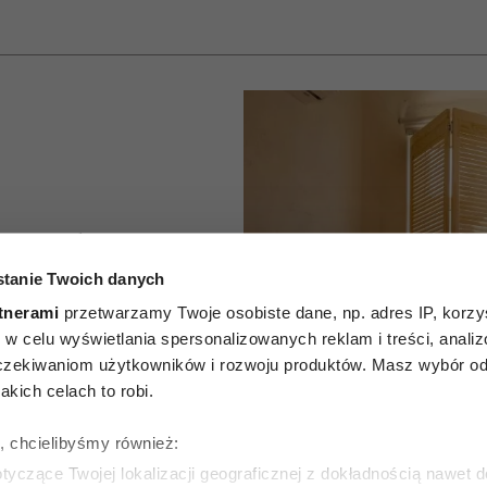
przepływ
tanie Twoich danych
rgii w
tnerami
przetwarzamy Twoje osobiste dane, np. adres IP, korzys
tka feng
ie, w celu wyświetlania spersonalizowanych reklam i treści, anali
zekiwaniom użytkowników i rozwoju produktów. Masz wybór odn
uje 5
kich celach to robi.
ch warto
ę, chcielibyśmy również:
yczące Twojej lokalizacji geograficznej z dokładnością nawet d