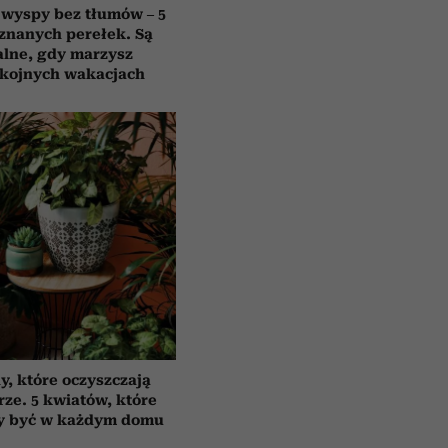
 wyspy bez tłumów – 5
znanych perełek. Są
alne, gdy marzysz
okojnych wakacjach
y, które oczyszczają
rze. 5 kwiatów, które
y być w każdym domu