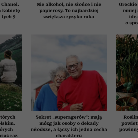
 Chanel.
Nie alkohol, nie słońce i nie
Greckie
 kobietę
papierosy. To najbardziej
mniej 
 tych 9
zwiększa ryzyko raka
ide
o sp
których
Sekret „superagerów”: mają
Roślin
olskim.
mózg jak osoby o dekady
powiet
tórych
młodsze, a łączy ich jedna cecha
powinn
ciaż raz
charakteru