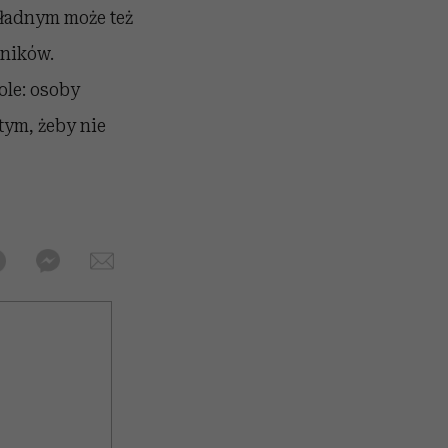
władnym może też
wników.
ole: osoby
tym, żeby nie