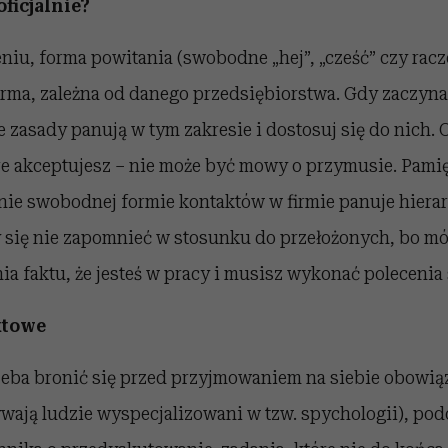
ficjalnie?
iu, forma powitania (swobodne „hej”, „cześć” czy racz
rma, zależna od danego przedsiębiorstwa. Gdy zaczyna
kie zasady panują w tym zakresie i dostosuj się do nich.
e akceptujesz – nie może być mowy o przymusie. Pamięt
nie swobodnej formie kontaktów w firmie panuje hiera
y się nie zapomnieć w stosunku do przełożonych, bo m
ia faktu, że jesteś w pracy i musisz wykonać polecenia
ktowe
rzeba bronić się przed przyjmowaniem na siebie obowi
wają ludzie wyspecjalizowani w tzw. spychologii), pod