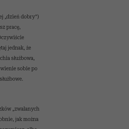
ej „dzień dobry”)
sz pracę,
 Oczywiście
aj jednak, że
rchia służbowa,
ówienie sobie po
 służbowe.
ązków „zwalanych
obnie, jak można