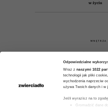
w życiu
WNĘTRZA
Co zaburza 
Odpowiedzialne wykorzys
dobrej ene
Wraz z
naszymi 1022 par
domu? Eksper
technologii jak pliki cook
wychodzenia naprzeciw oc
shui wskaz
używa Twoich danych i w ja
rzeczy, który
Jeśli wyrazisz na to zgod
Gromadzić dane dot