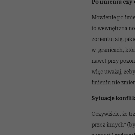
Po imieniu czy o
Mówienie po imien
to wewnętrzna no
zorientuj się, ja
w granicach, któr
nawet przy pozor
więc uważaj, żeb
imieniu nie zmien
Sytuacje konfli
Oczywiście, że t
przez innych” (by