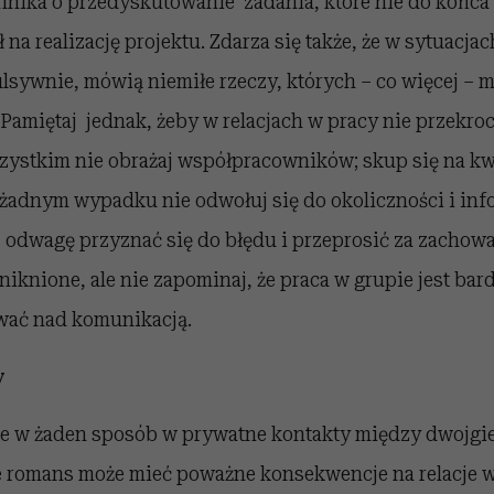
hnika o przedyskutowanie zadania, które nie do końca 
na realizację projektu. Zdarza się także, że w sytuacjac
lsywnie, mówią niemiłe rzeczy, których – co więcej – 
 Pamiętaj jednak, żeby w relacjach w pracy nie przekr
szystkim nie obrażaj współpracowników; skup się na k
adnym wypadku nie odwołuj się do okoliczności i inf
 odwagę przyznać się do błędu i przeprosić za zachowa
niknione, ale nie zapominaj, że praca w grupie jest bar
wać nad komunikacją.
y
je w żaden sposób w prywatne kontakty między dwojgie
le romans może mieć poważne konsekwencje na relacje w