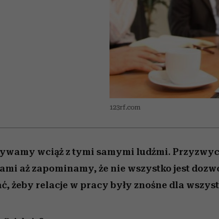
edź
 5,
j
Wiemy, gdzie go kupić
mogą zrobić rodzice
Miller s. 5, odc. 6]
sezon jesień–zima 2
niż się wydaje
123rf.com
bywamy wciąż z tymi samymi ludźmi. Przyzwyc
sami aż zapominamy, że nie wszystko jest dozw
ć, żeby relacje w pracy były znośne dla wszys