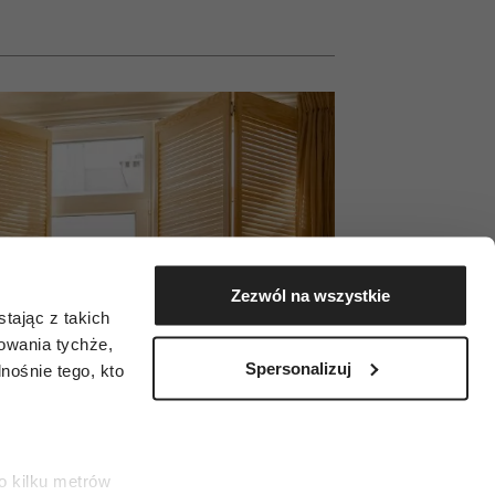
Zezwól na wszystkie
tając z takich
zowania tychże,
Spersonalizuj
ośnie tego, kto
o kilku metrów