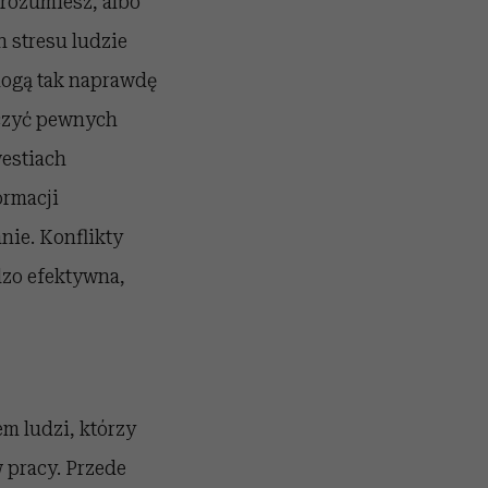
rozumiesz, albo
h stresu ludzie
mogą tak naprawdę
oczyć pewnych
westiach
ormacji
nie. Konflikty
dzo efektywna,
m ludzi, którzy
 pracy. Przede