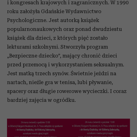
i kongresach krajowych i zagranicznych. W 1990
analizować ruch w naszej witrynie. Informacje o tym, jak
roku założyła Gdańskie Wydawnictwo
korzystasz z naszej witryny, udostępniamy partnerom
społecznościowym, reklamowym i analitycznym.
Psychologiczne. Jest autorką książek
Partnerzy mogą połączyć te informacje z innymi danymi
popularnonaukowych oraz ponad dwudziestu
otrzymanymi od Ciebie lub uzyskanymi podczas
książek dla dzieci, z których pięć zostało
korzystania z ich usług.
lekturami szkolnymi. Stworzyła program
„Bezpieczne dziecko”, mający chronić dzieci
przed przemocą i wykorzystaniem seksualnym.
Jest matką trzech synów. Świetnie jeździ na
nartach, nieźle gra w tenisa, lubi pływanie,
spacery oraz długie rowerowe wycieczki. I coraz
bardziej zajęcia w ogródku.