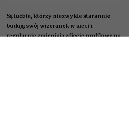
Są ludzie, którzy niezwykle starannie
budują swój wizerunek w sieci i
regularnie zmieniają zdjęcie profilowe na
portalach społecznościowych. Ale nie
brakuje takich, którzy w internecie od lat
używają tej samej fotki – nawet gdy
zdążyli skończyć studia, założyć rodzinę i
osiwieć. Psycholożka Ruth Guest
tłumaczy, co to może o nas mówić.
Należysz do tych, którzy ostatni raz zmienili
zdjęcie profilowe na Facebooku 10 lat temu?