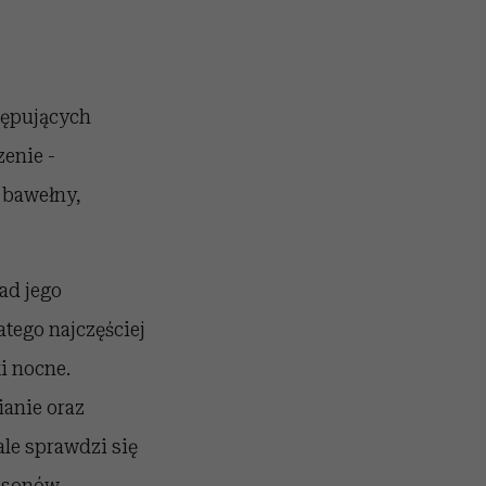
tępujących
enie -
 bawełny,
ad jego
tego najczęściej
i nocne.
anie oraz
le sprawdzi się
fasonów