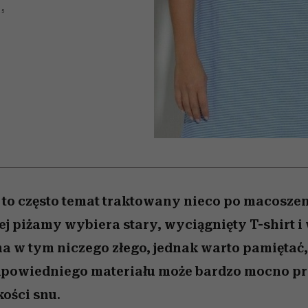
 5,
kwestie, o których wciąż
skutki dla związku i dla
Miller s. 5, odc. 6]
Raport Lyst ujaw
15
boimy się mówić
partnerki
najbardziej pożąd
ubrania i marki se
a to często temat traktowany nieco po macosze
j piżamy wybiera stary, wyciągnięty T-shirt i
ma w tym niczego złego, jednak warto pamiętać,
powiedniego materiału może bardzo mocno pr
ości snu.