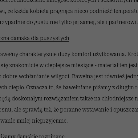
i, że każda kobieta pragnąca nieco podnieść temperatu
rzypadnie do gustu nie tylko jej samej, ale i partnerowi.
izna damska dla puszystych
bawełny charakteryzuje duży komfort użytkowania. Kró
ię znakomicie w cieplejsze miesiące - materiał ten je
 dobre wchłanianie wilgoci. Bawełna jest również jed
cych ciepło. Oznacza to, że bawełniane piżamy z długim
będą doskonałym rozwiązaniem także na chłodniejsze mi
snu, ale sprawią też, że poranne wstawanie i opuszcza
owanie mniej nieprzyjemne.
iżamy damskie rozpinane