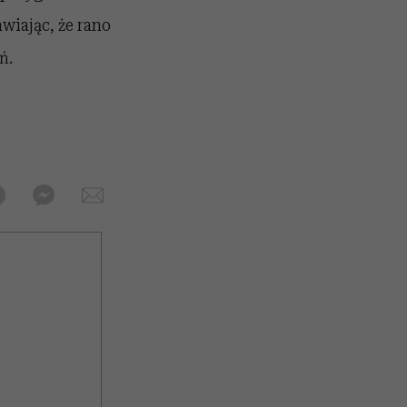
iając, że rano
ń.