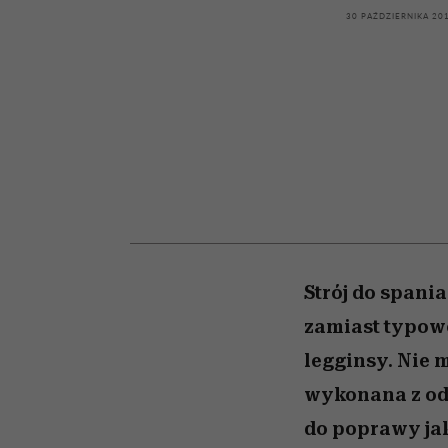
kawę z Kasią Miller”, s.
girls”
30 PAŹDZIERNIKA 20
odc. 7]
Strój do spani
zamiast typowe
legginsy. Nie 
wykonana z od
do poprawy jak