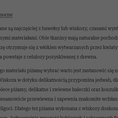
 nocne
e są najczęściej z bawełny lub wiskozy, czasami wys
nymi materiałami. Obie tkaniny mają naturalne pochodz
zę otrzymuje się z włókien wytwarzanych przez kwiaty
a powstaje z celulozy pozyskiwanej z drewna.
go materiału piżamę wybrać warto jest zastanowić się n
Wiskoza w dotyku delikatnością przypomina jedwab, dla
obiece piżamy, delikatne i zwiewne haleczki oraz koszulk
iesamowicie przewiewna i zapewnia znakomite wchłani
lgoci. Dlatego też piżama wykonana z wiskozy doskona
 noce. Jednocześnie mnogość kobiecych i seksownych 