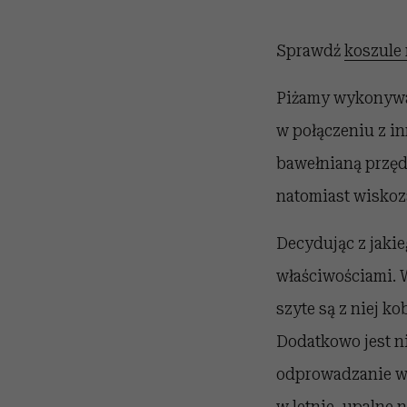
Sprawdź
koszule
Piżamy wykonywan
w połączeniu z in
bawełnianą przęd
natomiast wiskoz
Decydując z jakie
właściwościami. 
szyte są z niej k
Dodatkowo jest n
odprowadzanie wi
w letnie, upalne