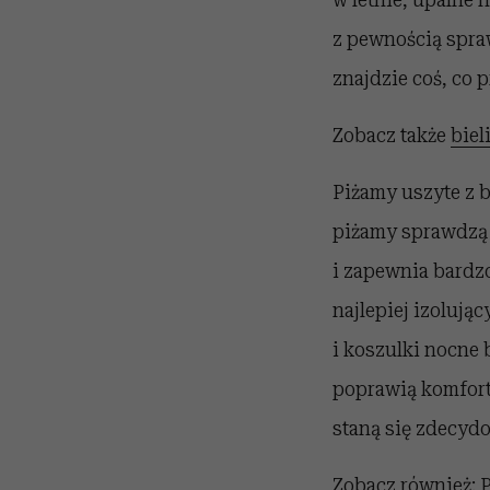
z pewnością spraw
znajdzie coś, co p
Zobacz także
biel
Piżamy uszyte z 
piżamy sprawdzą s
i zapewnia bardzo
najlepiej izolują
i koszulki nocne 
poprawią komfort 
staną się zdecyd
Zobacz również:
P