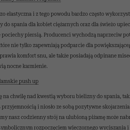
zo elastyczna i z tego powodu bardzo często wykorzystu
y do spania dla kobiet ciężarnych oraz dla świeżo upi
 pociechy piersią. Producenci wychodzą naprzeciw po
tóre nie tylko zapewniają podparcie dla powiększająceg
rawia komfort snu, ale także posiadają odpinane misec
wią nocne karmienie.
damskie push up
ę na chwilę nad kwestią wyboru bielizny do spania, tak
as przyjemnością i niosło ze sobą pozytywne skojarzeni
my nasz codzienny strój na ulubioną piżamę może nabr
 symbolicznym rozpoczęciem wieczornego wyciszania i