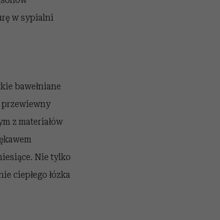
rę w sypialni
tkie bawełniane
st przewiewny
nym z materiałów
 rękawem
esiące. Nie tylko
nie ciepłego łózka