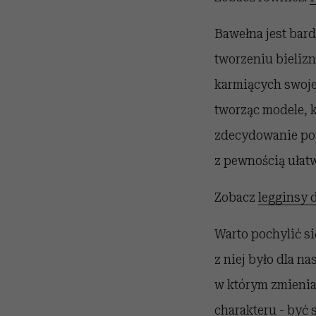
Bawełna jest bard
tworzeniu bielizn
karmiących swoje
tworząc modele, k
zdecydowanie pop
z pewnością ułat
Zobacz
legginsy 
Warto pochylić si
z niej było dla n
w którym zmienia
charakteru - być