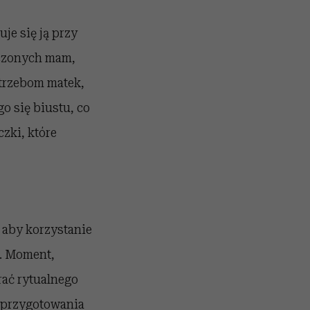
je się ją przy
eczonych mam,
trzebom matek,
o się biustu, co
zki, które
 aby korzystanie
a. Moment,
ać rytualnego
 przygotowania