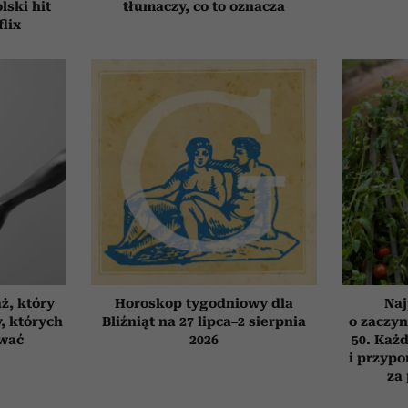
ski hit
tłumaczy, co to oznacza
flix
ż, który
Horoskop tygodniowy dla
Naj
, których
Bliźniąt na 27 lipca–2 sierpnia
o zaczyn
ować
2026
50. Każd
i przypo
za