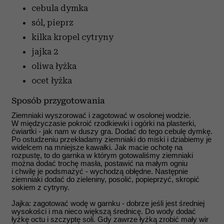
cebula dymka
sól, pieprz
kilka kropel cytryny
jajka
2
oliwa
łyżka
ocet
łyżka
Sposób przygotowania
Ziemniaki wyszorować i zagotować w osolonej wodzie.
W międzyczasie pokroić rzodkiewki i ogórki na plasterki,
ćwiartki - jak nam w duszy gra. Dodać do tego cebulę dymkę.
Po ostudzeniu przekładamy ziemniaki do miski i dziabiemy je
widelcem na mniejsze kawałki. Jak macie ochotę na
rozpustę, to do garnka w którym gotowaliśmy ziemniaki
można dodać trochę masła, postawić na małym ogniu
i chwilę je podsmażyć - wychodzą obłędne. Następnie
ziemniaki dodać do zieleniny, posolić, popieprzyć, skropić
sokiem z cytryny.
Jajka: zagotować wodę w garnku - dobrze jeśli jest średniej
wysokości i ma nieco większą średnicę. Do wody dodać
łyżkę octu i szczyptę soli. Gdy zawrze łyżką zrobić mały wir