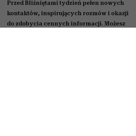
Przed Bliźniętami tydzień pełen nowych
kontaktów, inspirujących rozmów i okazji
do zdobycia cennych informacji. Możesz
odnieść wrażenie, że wiele spraw
zaczyna układać się na twoją korzyść,
jeśli tylko odważysz się wyjść z
inicjatywą.
Spis treści:
Horoskop tygodniowy 27 lipca–2 sierpnia
2026 –
Bliźnięta
Horoskop tygodniowy Bliźnięta – praca i
finanse