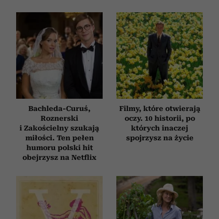
korzystasz z naszej witryny, udostępniamy partnerom
społecznościowym, reklamowym i analitycznym.
Partnerzy mogą połączyć te informacje z innymi danymi
otrzymanymi od Ciebie lub uzyskanymi podczas
korzystania z ich usług.
Bachleda-Curuś,
Filmy, które otwierają
Roznerski
oczy. 10 historii, po
i Zakościelny szukają
których inaczej
miłości. Ten pełen
spojrzysz na życie
humoru polski hit
obejrzysz na Netflix