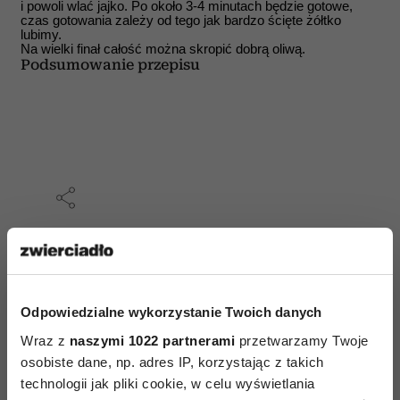
i powoli wlać jajko. Po około 3-4 minutach będzie gotowe,
czas gotowania zależy od tego jak bardzo ścięte żółtko
lubimy.
Na wielki finał całość można skropić dobrą oliwą.
Podsumowanie przepisu
AUTOPROMOCJA
Odpowiedzialne wykorzystanie Twoich danych
Wraz z
naszymi 1022 partnerami
przetwarzamy Twoje
osobiste dane, np. adres IP, korzystając z takich
technologii jak pliki cookie, w celu wyświetlania