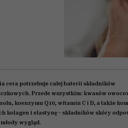
edź
 5,
przekraczają swoje granice
Wiemy, gdzie go kupić
Miller s. 5, odc. 6]
sezon jesień–zima 2
zaskakujący fawo
w seksie?
ia cera potrzebuje całej baterii składników
zczkowych. Przede wszystkim: kwasów owoco
nolu, koenzymu Q10, witamin C i D, a także k
h kolagen i elastynę – składników skóry odp
 i młody wygląd.