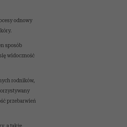
rocesy odnowy
kóry.
en sposób
 się widoczność
lnych rodników,
ykorzystywany
ość przebarwień
y, a także