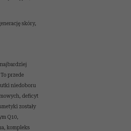
enerację skóry,
najbardziej
To przede
kutki niedoboru
imowych, deficyt
smetyki zostały
zym Q10,
na, kompleks