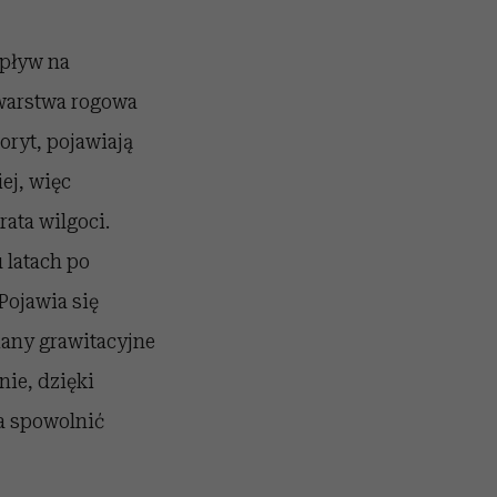
wpływ na
 warstwa rogowa
loryt, pojawiają
ej, więc
rata wilgoci.
 latach po
 Pojawia się
iany grawitacyjne
nie, dzięki
a spowolnić