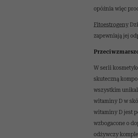
opóźnia więc proc
Fitoestrogeny
Dzi
zapewniają jej od
Przeciwzmarszcz
W serii kosmetykó
skuteczną kompo
wszystkim unikaln
witaminy D w skó
witaminy D jest 
wzbogacone o dope
odżywczy komplek