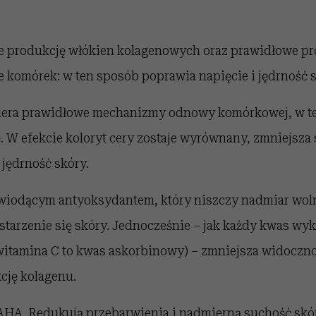
je produkcję włókien kolagenowych oraz prawidłowe p
 komórek: w ten sposób poprawia napięcie i jędrność s
iera prawidłowe mechanizmy odnowy komórkowej, w t
. W efekcie koloryt cery zostaje wyrównany, zmniejsza
jędrność skóry.
t wiodącym antyoksydantem, który niszczy nadmiar wo
 starzenie się skóry. Jednocześnie – jak każdy kwas w
itamina C to kwas askorbinowy) – zmniejsza widoczn
cję kolagenu.
 AHA
. Redukują przebarwienia i nadmierną suchość skór