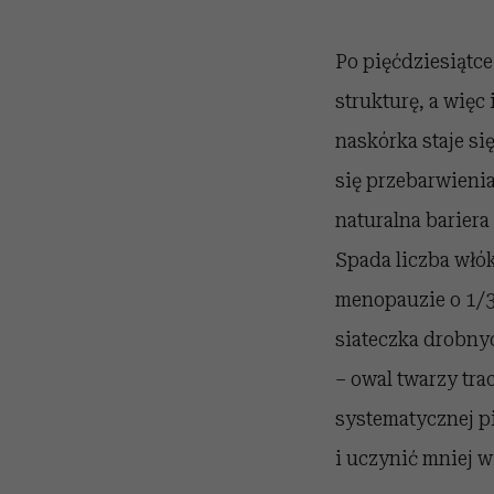
Po pięćdziesiątc
strukturę, a więc
naskórka staje się
się przebarwienia
naturalna bariera
Spada liczba włó
menopauzie o 1/3),
siateczka drobnyc
– owal twarzy tra
systematycznej p
i uczynić mniej 