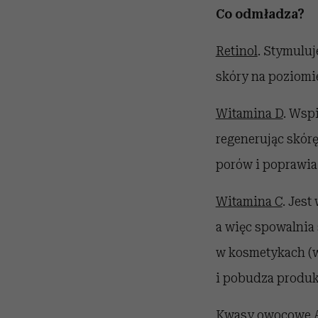
Co odmładza?
Retinol
. Stymulu
skóry na poziomie
Witamina D
. Wsp
regenerując skórę
porów i poprawia 
Witamina C
. Jes
a więc spowalnia
w kosmetykach (w
i pobudza produk
Kwasy owocowe