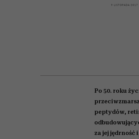
powinien znać odpowi
kawę z Kasią Miller”, s.
weterynarz”
9 LISTOPADA 2017
odc. 7]
Po 50. roku życ
przeciwzmars
peptydów, reti
odbudowującyc
za jej jędrność