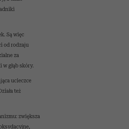
adniki
k. Są więc
i od rodzaju
ialne za
 w głąb skóry.
ająca ucieczce
ziała też
anizmu: zwiększa
yoksydacyjne,