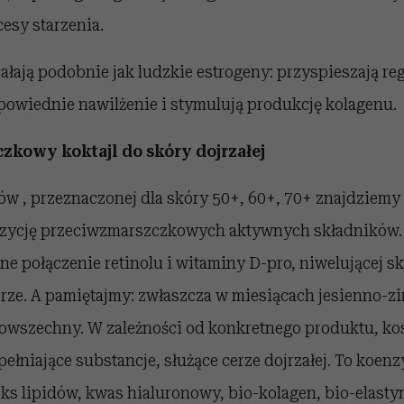
esy starzenia.
ałają podobnie jak ludzkie estrogeny: przyspieszają reg
powiednie nawilżenie i stymulują produkcję kolagenu.
kowy koktajl do skóry dojrzałej
w , przeznaczonej dla skóry 50+, 60+, 70+ znajdziemy 
zycję przeciwzmarszczkowych aktywnych składników. 
e połączenie retinolu i witaminy D-pro, niwelującej s
rze. A pamiętajmy: zwłaszcza w miesiącach jesienno-z
powszechny. W zależności od konkretnego produktu, ko
łniające substancje, służące cerze dojrzałej. To koen
s lipidów, kwas hialuronowy, bio-kolagen, bio-elasty