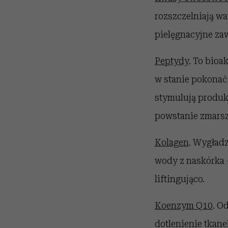
rozszczelniają w
pielęgnacyjne zaw
Peptydy
. To bio
w stanie pokonać 
stymulują produkc
powstanie zmarsz
Kolagen
. Wygładz
wody z naskórka –
liftingująco.
Koenzym Q10
. O
dotlenienie tkan