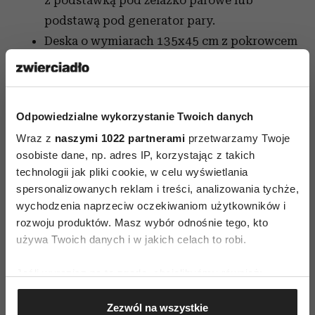
podstawą pod generator pary.
Deska o wymiarach 135x45 cm z pokrowcem
Fading Lines posiada odporną na wysoką
temperaturę strefę parkowania i dostępna
jest w wersji z suszarką lub bez.
Odpowiedzialne wykorzystanie Twoich danych
Deska w kolorze czarnym o wymiarach
Wraz z
naszymi 1022 partnerami
przetwarzamy Twoje
124x38 cm z podstawką pod żelazko: 329 zł.
osobiste dane, np. adres IP, korzystając z takich
Deska w kolorze czarnym o wymiarach
technologii jak pliki cookie, w celu wyświetlania
124x38 cm z podstawą pod generator pary:
spersonalizowanych reklam i treści, analizowania tychże,
469 zł
wychodzenia naprzeciw oczekiwaniom użytkowników i
rozwoju produktów. Masz wybór odnośnie tego, kto
Pokrowiec Fading Lines w rozmiarze B, cena:
używa Twoich danych i w jakich celach to robi.
59 zł
Deska w kolorze czarnym o wymiarach
Jeśli wyrazisz na to zgodę, chcielibyśmy również:
135x45 cm: 519 zł
Gromadzić dane dotyczące Twojej lokalizacji
Deska w kolorze czarnym o wymiarach
Zezwól na wszystkie
geograficznej z dokładnością nawet do kilku metrów