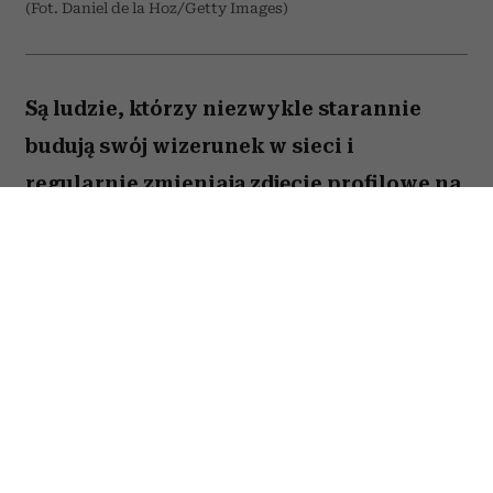
(Fot. Daniel de la Hoz/Getty Images)
Są ludzie, którzy niezwykle starannie
budują swój wizerunek w sieci i
regularnie zmieniają zdjęcie profilowe na
portalach społecznościowych. Ale nie
brakuje takich, którzy w internecie od lat
używają tej samej fotki – nawet gdy
zdążyli skończyć studia, założyć rodzinę i
osiwieć. Psycholożka Ruth Guest
tłumaczy, co to może o nas mówić.
Należysz do tych, którzy ostatni raz zmienili