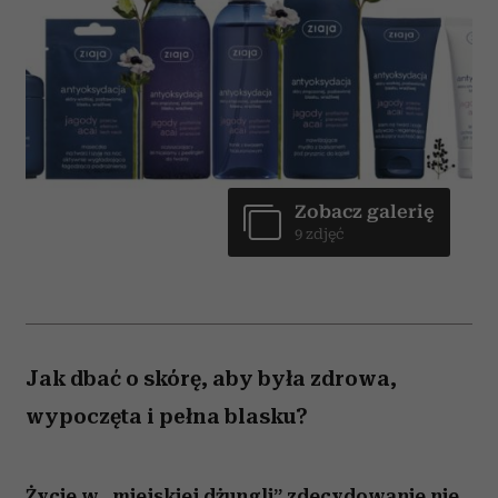
Zobacz galerię
9 zdjęć
Jak dbać o skórę, aby była zdrowa,
wypoczęta i pełna blasku?
Życie w „miejskiej dżungli” zdecydowanie nie