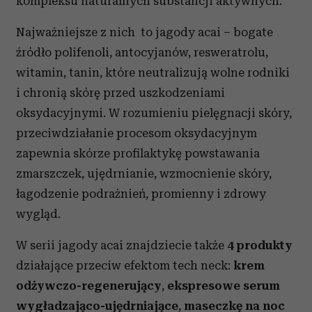
kompleksu naturalnych substancji aktywnych.
Najważniejsze z nich to jagody acai – bogate
źródło polifenoli, antocyjanów, resweratrolu,
witamin, tanin, które neutralizują wolne rodniki
i chronią skórę przed uszkodzeniami
oksydacyjnymi. W rozumieniu pielęgnacji skóry,
przeciwdziałanie procesom oksydacyjnym
zapewnia skórze profilaktykę powstawania
zmarszczek, ujędrnianie, wzmocnienie skóry,
łagodzenie podrażnień, promienny i zdrowy
wygląd.
W serii jagody acai znajdziecie także
4 produkty
działające przeciw efektom tech neck:
krem
odżywczo-regenerujący
,
ekspresowe serum
wygładzająco-ujędrniające
,
maseczkę na noc