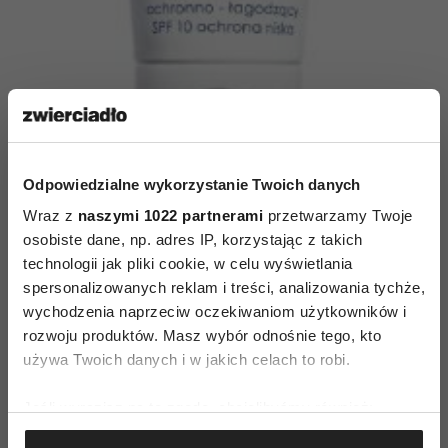
Odpowiedzialne wykorzystanie Twoich danych
Maseczka na twarz i szyję na noc aktywnie
Wraz z
naszymi 1022 partnerami
przetwarzamy Twoje
osobiste dane, np. adres IP, korzystając z takich
wygładzająca, łagodząca podrażnienia
to emulsja
technologii jak pliki cookie, w celu wyświetlania
nawilżająca, uzupełniająca wieczorną pielęgnację.
spersonalizowanych reklam i treści, analizowania tychże,
Aktywnie wygładza, ujędrnia i zmiękcza skórę. Dba
wychodzenia naprzeciw oczekiwaniom użytkowników i
o optymalne, długotrwałe nawilżenie. Działa
rozwoju produktów. Masz wybór odnośnie tego, kto
kojąco na podrażnienia.
używa Twoich danych i w jakich celach to robi.
Jeśli wyrazisz na to zgodę, chcielibyśmy również:
Gromadzić dane dotyczące Twojej lokalizacji