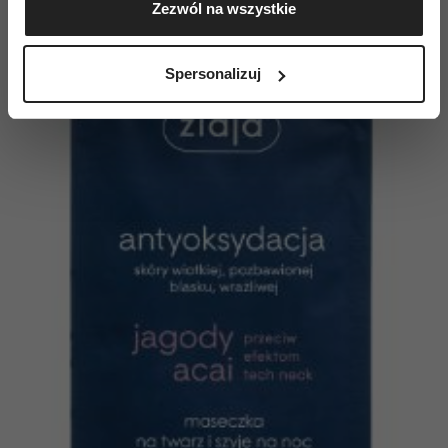
Zezwól na wszystkie
geograficznej z dokładnością nawet do kilku metrów
Identyfikować Twoje urządzenie, aktywnie
analizując charakteryzującego je zbiory danych
Spersonalizuj
(fingerprinting, czyli wirtualny odcisk palca)
Dowiedz się więcej odnośnie tego, jak Twoje osobiste
dane są przetwarzane oraz ustaw własne preferencje w
sekcji szczegółów
. W Deklaracji plików cookie możesz
zmienić lub wycofać swoją zgodę w dowolnej chwili.
Wykorzystujemy pliki cookie do spersonalizowania treści
i reklam, aby oferować funkcje społecznościowe i
analizować ruch w naszej witrynie. Informacje o tym, jak
korzystasz z naszej witryny, udostępniamy partnerom
społecznościowym, reklamowym i analitycznym.
Partnerzy mogą połączyć te informacje z innymi danymi
otrzymanymi od Ciebie lub uzyskanymi podczas
korzystania z ich usług.