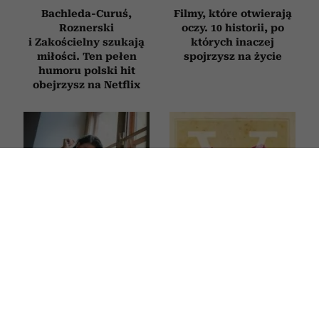
Bachleda-Curuś,
Filmy, które otwierają
Roznerski
oczy. 10 historii, po
i Zakościelny szukają
których inaczej
miłości. Ten pełen
spojrzysz na życie
humoru polski hit
obejrzysz na Netflix
Książki, które trzeba
Horoskop tygodniowy
przeczytać przed
dla Panny na 27 lipca–2
śmiercią. 5 tytułów
sierpnia 2026
z zestawienia
Encyklopedii