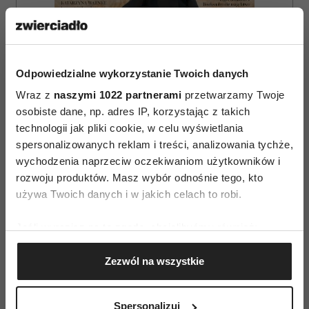
Odpowiedzialne wykorzystanie Twoich danych
Wraz z
naszymi 1022 partnerami
przetwarzamy Twoje
osobiste dane, np. adres IP, korzystając z takich
technologii jak pliki cookie, w celu wyświetlania
spersonalizowanych reklam i treści, analizowania tychże,
wychodzenia naprzeciw oczekiwaniom użytkowników i
rozwoju produktów. Masz wybór odnośnie tego, kto
używa Twoich danych i w jakich celach to robi.
ZAMÓW
WYDANIE DRUKOWANE
Jeśli wyrazisz na to zgodę, chcielibyśmy również:
Gromadzić dane dotyczące Twojej lokalizacji
E-WYDANIE
Zezwól na wszystkie
geograficznej z dokładnością nawet do kilku metrów
Identyfikować Twoje urządzenie, aktywnie
analizując charakteryzującego je zbiory danych
Spersonalizuj