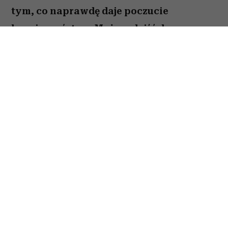
tym, co naprawdę daje poczucie
bezpieczeństwa. Możesz dojść do
ważnych wniosków dotyczących relacji,
pracy lub planów na najbliższe miesiące.
To dobry moment, by zaufać sobie i nie
odkładać decyzji, które od dawna czekają
na realizację. Sprawdź, co gwiazdy
przygotowały dla Raka na okres od 27
lipca do 2 sierpnia 2026 roku.
Spis treści:
Horoskop tygodniowy 27 lipca–2 sierpnia