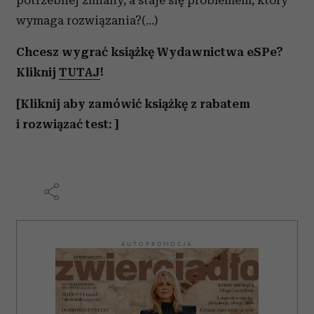
potrzebnej zmiany, a staje się problemem, który
korzystasz z naszej witryny, udostępniamy partnerom
wymaga rozwiązania?(...)
społecznościowym, reklamowym i analitycznym.
Partnerzy mogą połączyć te informacje z innymi danymi
Chcesz wygrać książkę Wydawnictwa eSPe?
otrzymanymi od Ciebie lub uzyskanymi podczas
Kliknij
TUTAJ
!
korzystania z ich usług.
[Kliknij aby zamówić książkę z rabatem
i rozwiązać test: ]
AUTOPROMOCJA