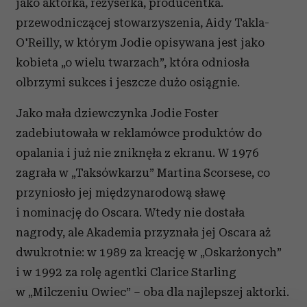
jako aktorka, reżyserka, producentka.
przewodniczącej stowarzyszenia, Aidy Takla-
O'Reilly, w którym Jodie opisywana jest jako
kobieta „o wielu twarzach”, która odniosła
olbrzymi sukces i jeszcze dużo osiągnie.
Jako mała dziewczynka Jodie Foster
zadebiutowała w reklamówce produktów do
opalania i już nie zniknęła z ekranu. W 1976
zagrała w „Taksówkarzu” Martina Scorsese, co
przyniosło jej międzynarodową sławę
i nominację do Oscara. Wtedy nie dostała
nagrody, ale Akademia przyznała jej Oscara aż
dwukrotnie: w 1989 za kreację w „Oskarżonych”
i w 1992 za rolę agentki Clarice Starling
w „Milczeniu Owiec” – oba dla najlepszej aktorki.