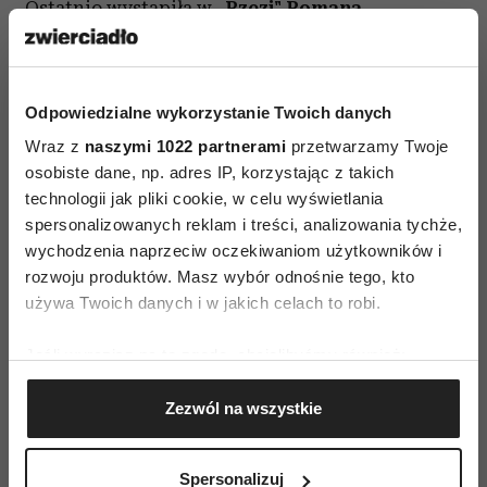
Ostatnio wystąpiła w
„Rzezi" Romana
Polańskiego.
Gwiazda wyreżyserowała dwa
filmy, prowadzi także studio produkcyjne.
Odpowiedzialne wykorzystanie Twoich danych
W przeszłości honorowy Złoty Glob trafił m.in. do
Wraz z
naszymi 1022 partnerami
przetwarzamy Twoje
rąk Roberta DeNiro, Barbry Streisand, Ala Pacino.
osobiste dane, np. adres IP, korzystając z takich
technologii jak pliki cookie, w celu wyświetlania
spersonalizowanych reklam i treści, analizowania tychże,
wychodzenia naprzeciw oczekiwaniom użytkowników i
rozwoju produktów. Masz wybór odnośnie tego, kto
używa Twoich danych i w jakich celach to robi.
AUTOPROMOCJA
Jeśli wyrazisz na to zgodę, chcielibyśmy również:
Gromadzić dane dotyczące Twojej lokalizacji
Zezwól na wszystkie
geograficznej z dokładnością nawet do kilku metrów
Identyfikować Twoje urządzenie, aktywnie
analizując charakteryzującego je zbiory danych
Spersonalizuj