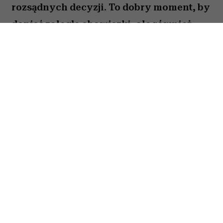
rozsądnych decyzji. To dobry moment, by
dopiąć zaległe obowiązki, ale również
zastanowić się, które z nich naprawdę są
warte twojej energii. Nie wszystko musisz
zrobić od razu. Sprawdź, co gwiazdy
przygotowały dla Panny na okres od 27
lipca do 2 sierpnia 2026 roku.
Spis treści:
Horoskop tygodniowy 27 lipca–2 sierpnia
2026 – Panna
Horoskop tygodniowy Panna – miłość i
relacje