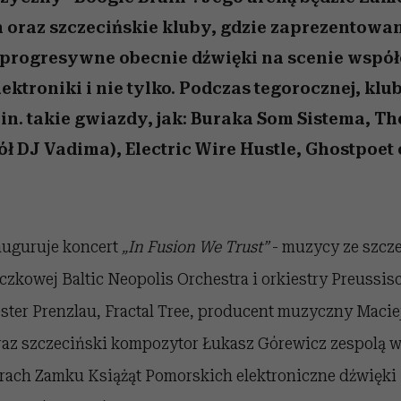
 5,
ć
t
sezon jesień–zima 2026/27
zupełny brak ogłady
Miller s. 5, odc. 6]
to dla nich zarwies
Auschwitz
girls”
oraz szczecińskie kluby, gdzie zaprezentowa
 progresywne obecnie dźwięki na scenie współ
lektroniki i nie tylko. Podczas tegorocznej, klu
in. takie gwiazdy, jak: Buraka Som Sistema, The
ł DJ Vadima), Electric Wire Hustle, Ghostpoet
auguruje koncert
„In Fusion We Trust”
- muzycy ze szcze
czkowej Baltic Neopolis Orchestra i orkiestry Preussis
er Prenzlau, Fractal Tree, producent muzyczny Macie
raz szczeciński kompozytor Łukasz Górewicz zespolą 
rach Zamku Książąt Pomorskich elektroniczne dźwięki