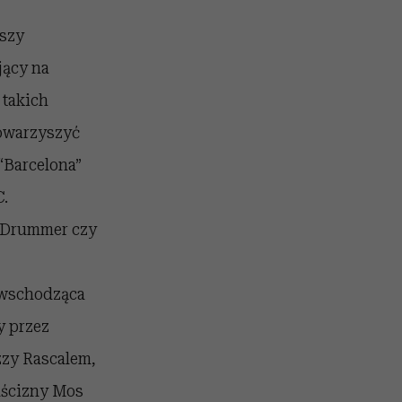
ższy
jący na
 takich
Towarzyszyć
“Barcelona”
C.
e Drummer czy
- wschodząca
y przez
zzy Rascalem,
uścizny Mos