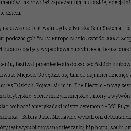
mentów, jak również zaprezentują autorskie, specjalnie
 dzieła.
ą na otwarcie Festiwalu będzie Buraka Som Sistema – la
t” podczas gali “MTV Europe Music Awards 2008”. Zes
yl kuduro będący wypadkową muzyki soca, house oraz 
eniu, festiwal przeniesie się do szczecińskich klubów: 
1erwsze Miejsce. Odbędzie się tam co najmniej dziesięć
mprez DJskich. Pojawi się m.in. The Electric - nowy ze
gend brytyjskiej sceny muzyki miejskiej, ikony z wytwór
kład wchodzi amerykański mistrz ceremonii - MC Pugs
nkarka - Sabira Jade. Niedawno wydali oni debiutanck
tóry jest wysublimowaną mieszanką hip hopu, soulu ora