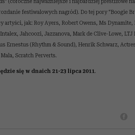
ds” (coroczne najważniejsze i najbardziej prestiżowe n
ozdanie festiwalowych nagród). Do tej pory “Boogie Br
cy artyści, jak: Roy Ayers, Robert Owens, Ms Dynamite, 
Intalex, Jahcoozi, Jazzanova, Mark de Clive-Lowe, LT
s Ernestus (Rhythm & Sound), Henrik Schwarz, Actress
 Mala, Scratch Perverts.
ędzie się w dnaich 21-23 lipca 2011
.