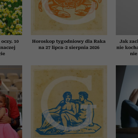
 oczy. 10
Horoskop tygodniowy dla Raka
Jak zac
inaczej
na 27 lipca–2 sierpnia 2026
nie koch
cie
nie