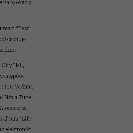
 na tę okazję
ureaci “Best
pół cechuje
techno.
City Hall,
 występów:
spół DJ Vadima
ni Ninja Tune
 Atoms oraz
i album “Life
z elektroniki.