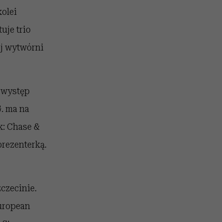
kolei
uje trio
ej wytwórni
 występ
. ma na
k: Chase &
prezenterką.
czecinie.
European