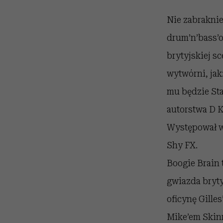
Nie zabraknie
drum’n’bass’o
brytyjskiej s
wytwórni, jak
mu będzie St
autorstwa D K
Występował w 
Shy FX.
Boogie Brain 
gwiazda bryty
oficynę Gille
Mike’em Skin