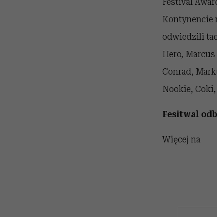
Festival Awar
Kontynencie r
odwiedzili ta
Hero, Marcus 
Conrad, Marku
Nookie, Coki,
Fesitwal odb
Więcej na