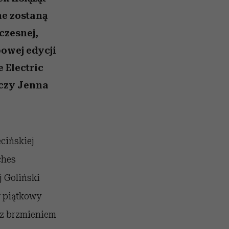
z noc
psycholodzy
ne zostaną
czesnej,
bowej edycji
 Electric
 czy Jenna
cińskiej
ches
j Goliński
w piątkowy
 z brzmieniem