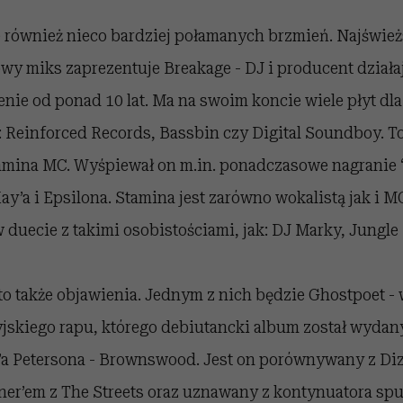
 również nieco bardziej połamanych brzmień. Najświe
wy miks zaprezentuje Breakage - DJ i producent działa
cenie od ponad 10 lat. Ma na swoim koncie wiele płyt dla
: Reinforced Records, Bassbin czy Digital Soundboy. 
amina MC. Wyśpiewał on m.in. ponadczasowe nagranie 
ay’a i Epsilona. Stamina jest zarówno wokalistą jak i M
duecie z takimi osobistościami, jak: DJ Marky, Jungl
to także objawienia. Jednym z nich będzie Ghostpoet 
jskiego rapu, którego debiutancki album został wydan
s’a Petersona - Brownswood. Jest on porównywany z Di
ner’em z The Streets oraz uznawany z kontynuatora sp