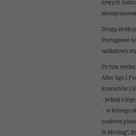
żywych instru
skomponowane
Drugą atrakcj
Portugeese Ac
unikatowy st
Po tym wydarz
Alter Ego i P
koncertów i i
- jednej z le
- w którego s
soulowa piose
Is Moving”, k