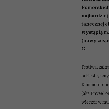
kawę z Kasią Miller”, s.
Wiemy, gdzie go kupi
zaskakujący fawory
odc. 7]
Pomorskich 
najbardziej
tanecznej e
wystąpią m.
(nowy zespó
G.
Festiwal zain
orkiestry smy
Kammerorchest
(aka Envee) o
wieczór w mu