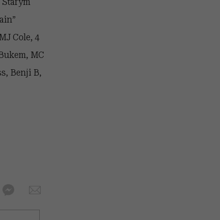
a Starym
ain”
MJ Cole, 4
J Bukem, MC
, Benji B,