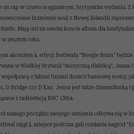
e on rap w czysto oryginalnym, brytyjskim wydaniu. Z 
nowoczesne brzmienie soul z Nowej Zelandii zaprezent
 Hustle. Mają oni na swoim koncie album dla londyński
 w zeszłym roku.
m akcentem 4. edycji festiwalu “Boogie Brain” będzie
wana w Wielkiej Brytanii “muzyczną diablicą”, Jenna G
współpracę z takimi tuzami drum’n’bassowej sceny, ja
nc, D Bridge czy D Kay. Jenna jest także dziennikarką i 
iązana z radiostacją BBC 1Xtra.
od samego początku swojego istnienia odbywa się w Sz
stiwal zajął 2. miejsce podczas gali rozdania nagród “