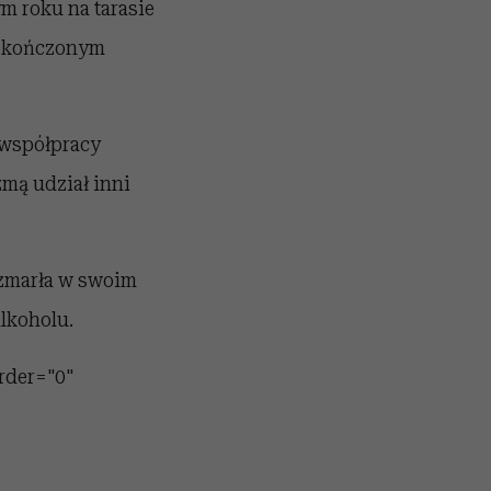
m roku na tarasie
eskończonym
 współpracy
mą udział inni
a zmarła w swoim
lkoholu.
rder="0"