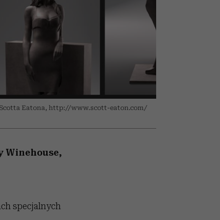
026/27
ryt
to dla nich zarwiesz noc
zupełny brak ogłady
girls”
y Scotta Eatona, http://www.scott-eaton.com/
my Winehouse,
ach specjalnych