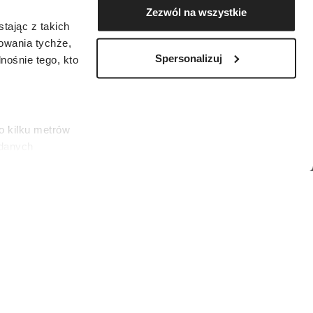
Zezwól na wszystkie
tając z takich
zowania tychże,
Spersonalizuj
ośnie tego, kto
o kilku metrów
 danych
łasne
ać swoją zgodę w
społecznościowe
rodzone są między 20 kwietnia a 20 maja.
dostępniamy
es)
nformacje z