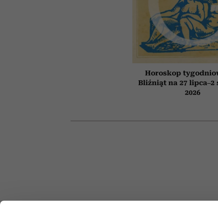
Horoskop tygodnio
Bliźniąt na 27 lipca–2
2026