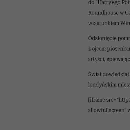
do "Harry'ego Pot
Roundhouse w Cam
wizerunkiem Win
Odsłonięcie pomn
z ojcem piosenka
artyści, śpiewają
Świat dowiedział 
londyńskim miesz
[iframe src="ht
allowfullscreen"