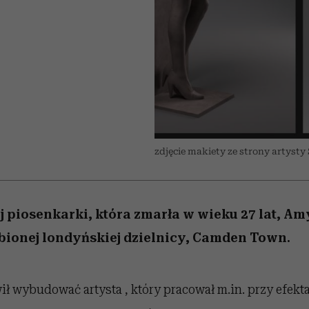
edź
 5,
przekraczają swoje granice
Wiemy, gdzie go kupić
Miller s. 5, odc. 6]
sezon jesień–zima 2
zaskakujący fawo
w seksie?
zdjęcie makiety ze strony artyst
 piosenkarki, która zmarła w wieku 27 lat, A
lubionej londyńskiej dzielnicy, Camden Town.
ł wybudować artysta , który pracował m.in. przy efekt