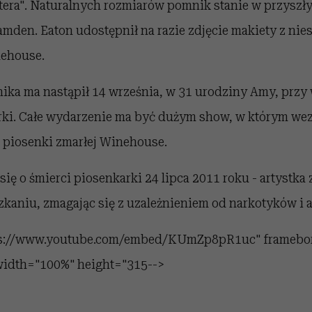
tera". Naturalnych rozmiarów pomnik stanie w przyszły
den. Eaton udostępnił na razie zdjęcie makiety z ni
ehouse.
ika ma nastąpił 14 września, w 31 urodziny Amy, przy
rki. Całe wydarzenie ma być dużym show, w którym wez
c piosenki zmarłej Winehouse.
się o śmierci piosenkarki 24 lipca 2011 roku - artystk
kaniu, zmagając się z uzależnieniem od narkotyków i a
tps://www.youtube.com/embed/KUmZp8pR1uc" framebo
 width="100%" height="315-->