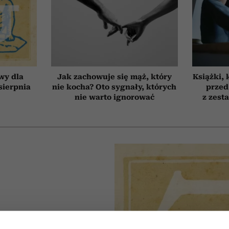
wy dla
Jak zachowuje się mąż, który
Książki, 
 sierpnia
nie kocha? Oto sygnały, których
przed
nie warto ignorować
z zest