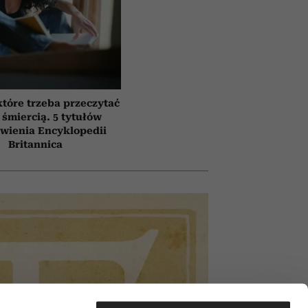
które trzeba przeczytać
 śmiercią. 5 tytułów
awienia Encyklopedii
Britannica