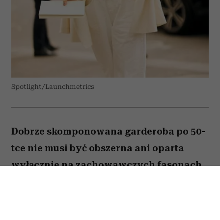
Spotlight/Launchmetrics
Dobrze skomponowana garderoba po 50-
tce nie musi być obszerna ani oparta
wyłącznie na zachowawczych fasonach.
Wystarczy kilka odpowiednio dobranych
elementów, aby codzienne stylizacje
wyglądały nowocześnie, elegancko i