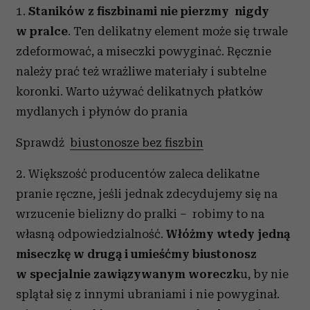
1.
Staników z fiszbinami nie pierzmy nigdy
w pralce
. Ten delikatny element może się trwale
zdeformować, a miseczki powyginać. Ręcznie
należy prać też wrażliwe materiały i subtelne
koronki. Warto używać delikatnych płatków
mydlanych i płynów do prania
Sprawdź
biustonosze bez fiszbin
2. Większość producentów zaleca delikatne
pranie ręczne, jeśli jednak zdecydujemy się na
wrzucenie bielizny do pralki – robimy to na
własną odpowiedzialność.
Włóżmy wtedy jedną
miseczkę w drugą i umieśćmy biustonosz
w specjalnie zawiązywanym woreczk
u, by nie
splątał się z innymi ubraniami i nie powyginał.