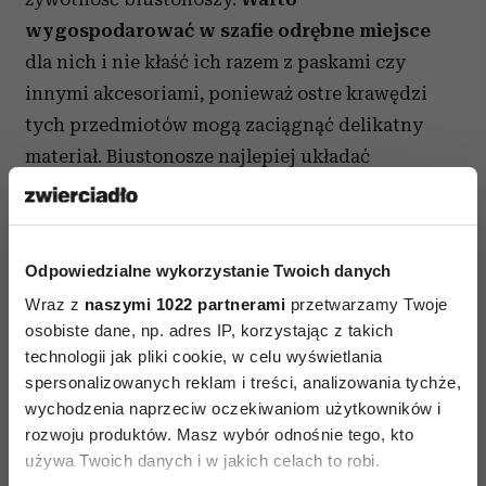
wygospodarować w szafie odrębne miejsce
dla nich i nie kłaść ich razem z paskami czy
innymi akcesoriami, ponieważ ostre krawędzi
tych przedmiotów mogą zaciągnąć delikatny
materiał. Biustonosze najlepiej układać
„miseczka w miseczkę” lub ułożone jeden za
drugim, bez składania i wyginania. Można kupić
także specjalne separatory i umieścić
Odpowiedzialne wykorzystanie Twoich danych
w odpowiedniej komorze po jednym modelu.
Wraz z
naszymi 1022 partnerami
przetwarzamy Twoje
Biustonoszy nie przechowujemy też w pobliżu
osobiste dane, np. adres IP, korzystając z takich
skarpetek, spódnic czy płaszczy, gdyż mogą
technologii jak pliki cookie, w celu wyświetlania
łatwo pochłaniać niepożądane zapachy.
W
spersonalizowanych reklam i treści, analizowania tychże,
podróży warto skorzystać z saszetek na
wychodzenia naprzeciw oczekiwaniom użytkowników i
rozwoju produktów. Masz wybór odnośnie tego, kto
bieliznę
.
używa Twoich danych i w jakich celach to robi.