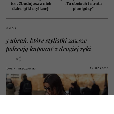
tce. Zbudujesz z nich
„To obciach i strata
dziesiątki stylizacji
pieniędzy”
MODA
5 ubrań, które stylistki zawsze
polecają kupować z drugiej ręki
23 LIPCA 2026
PAULINA BRZOZOWSKA