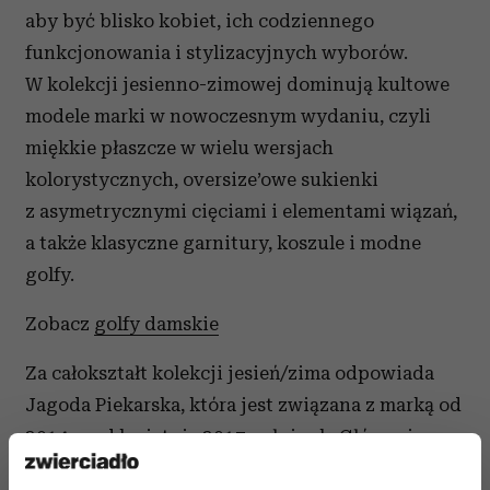
aby być blisko kobiet, ich codziennego
funkcjonowania i stylizacyjnych wyborów.
W kolekcji jesienno-zimowej dominują kultowe
modele marki w nowoczesnym wydaniu, czyli
miękkie płaszcze w wielu wersjach
kolorystycznych, oversize’owe sukienki
z asymetrycznymi cięciami i elementami wiązań,
a także klasyczne garnitury, koszule i modne
golfy.
Zobacz
golfy damskie
Za całokształt kolekcji jesień/zima odpowiada
Jagoda Piekarska, która jest związana z marką od
2014, a od kwietnia 2017 pełni rolę Głównej
Projektantki Simple CP. Jej zamiłowanie do