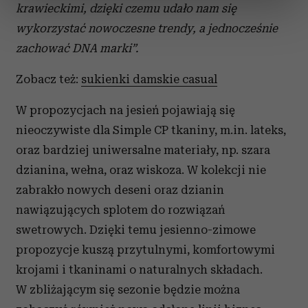
krawieckimi, dzięki czemu udało nam się
sekcji szczegółów
. W Deklaracji plików cookie możesz
wykorzystać nowoczesne trendy, a jednocześnie
zmienić lub wycofać swoją zgodę w dowolnej chwili.
zachować DNA marki”.
Wykorzystujemy pliki cookie do spersonalizowania treści
Zobacz też:
sukienki damskie casual
i reklam, aby oferować funkcje społecznościowe i
analizować ruch w naszej witrynie. Informacje o tym, jak
W propozycjach na jesień pojawiają się
korzystasz z naszej witryny, udostępniamy partnerom
społecznościowym, reklamowym i analitycznym.
nieoczywiste dla Simple CP tkaniny, m.in. lateks,
Partnerzy mogą połączyć te informacje z innymi danymi
oraz bardziej uniwersalne materiały, np. szara
otrzymanymi od Ciebie lub uzyskanymi podczas
dzianina, wełna, oraz wiskoza. W kolekcji nie
korzystania z ich usług.
zabrakło nowych deseni oraz dzianin
nawiązujących splotem do rozwiązań
swetrowych. Dzięki temu jesienno-zimowe
propozycje kuszą przytulnymi, komfortowymi
krojami i tkaninami o naturalnych składach.
W zbliżającym się sezonie będzie można