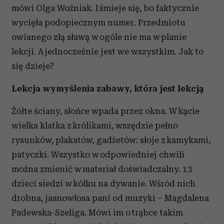
mówi Olga Woźniak. I śmieje się, bo faktycznie
wycięła podopiecznym numer. Przedmiotu
owianego złą sławą w ogóle nie ma w planie
lekcji. A jednocześnie jest we wszystkim. Jak to
się dzieje?
Lekcja wymyślenia zabawy, która jest lekcją
Żółte ściany, słońce wpada przez okna. W kącie
wielka klatka z królikami, wszędzie pełno
rysunków, plakatów, gadżetów: słoje z kamykami,
patyczki. Wszystko w odpowiedniej chwili
można zmienić w materiał doświadczalny. 13
dzieci siedzi w kółku na dywanie. Wśród nich
drobna, jasnowłosa pani od muzyki – Magdalena
Padewska-Szeliga. Mówi im o trąbce takim