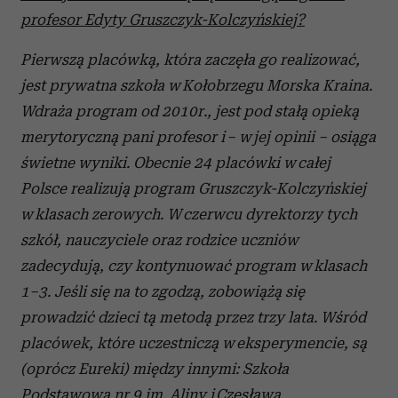
profesor Edyty Gruszczyk-Kolczyńskiej?
Pierwszą placówką, która zaczęła go realizować,
jest prywatna szkoła w Kołobrzegu Morska Kraina.
Wdraża program od 2010r., jest pod stałą opieką
merytoryczną pani profesor i – w jej opinii – osiąga
świetne wyniki. Obecnie 24 placówki w całej
Polsce realizują program Gruszczyk-Kolczyńskiej
w klasach zerowych. W czerwcu dyrektorzy tych
szkół, nauczyciele oraz rodzice uczniów
zadecydują, czy kontynuować program w klasach
1–3. Jeśli się na to zgodzą, zobowiążą się
prowadzić dzieci tą metodą przez trzy lata. Wśród
placówek, które uczestniczą w eksperymencie, są
(oprócz Eureki) między innymi: Szkoła
Podstawowa nr 9 im. Aliny i Czesława