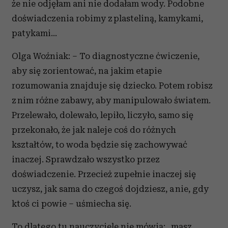
że nie odjęłam ani nie dodałam wody. Podobne
doświadczenia robimy z plasteliną, kamykami,
patykami...
Olga Woźniak: – To diagnostyczne ćwiczenie,
aby się zorientować, na jakim etapie
rozumowania znajduje się dziecko. Potem robisz
z nim różne zabawy, aby manipulowało światem.
Przelewało, dolewało, lepiło, liczyło, samo się
przekonało, że jak naleje coś do różnych
kształtów, to woda będzie się zachowywać
inaczej. Sprawdzało wszystko przez
doświadczenie. Przecież zupełnie inaczej się
uczysz, jak sama do czegoś dojdziesz, a nie, gdy
ktoś ci powie – uśmiecha się.
To dlatego tu nauczyciele nie mówią: „masz