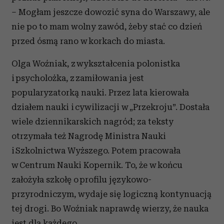
– Mogłam jeszcze dowozić syna do Warszawy, ale
nie po to mam wolny zawód, żeby stać co dzień
przed ósmą rano w korkach do miasta.
Olga Woźniak, z wykształcenia polonistka
i psycholożka, z zamiłowania jest
popularyzatorką nauki. Przez lata kierowała
działem nauki i cywilizacji w „Przekroju”. Dostała
wiele dziennikarskich nagród; za teksty
otrzymała też Nagrodę Ministra Nauki
i Szkolnictwa Wyższego. Potem pracowała
w Centrum Nauki Kopernik. To, że w końcu
założyła szkołę o profilu językowo-
przyrodniczym, wydaje się logiczną kontynuacją
tej drogi. Bo Woźniak naprawdę wierzy, że nauka
jest dla każdego.