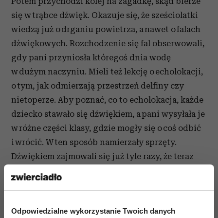
Potem przychodzi kolej na zagadkę, skąd bierze
się w trąbce dźwięk. Okazuje się, że sześciolatki
wiedzą już o drganiu powietrza, a nawet o falach
dźwiękowych. Rozchodzenie się fal obserwowali,
gdy pani przyniosła któregoś dnia wodę
w dużym naczyniu. Mieli też lekcję o echolokacji,
o tym, jak odmierzają przestrzeń delfiny czy
nietoperze. Aby poznać, co to echolokacja, każde
dziecko stawało się dźwiękiem, a pani wysyłała je
w różne części klasy, gdzie mogły się o coś odbić
i wrócić. W ten sposób namierzały sprzęty.
Dźwiękiem zajmowali się już tyle razy, że teraz
łatwo zgadują, co z tą trąbką. Nauczycielka
pokazuje, jak się w nią dmucha.
Dostają plastikowe butelki z wyciętymi denkami
Odpowiedzialne wykorzystanie Twoich danych