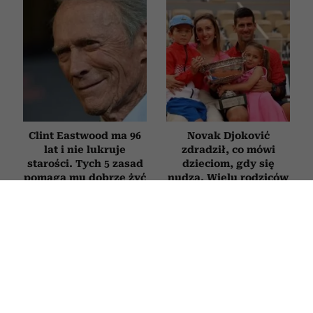
Clint Eastwood ma 96
Novak Djoković
lat i nie lukruje
zdradził, co mówi
starości. Tych 5 zasad
dzieciom, gdy się
pomaga mu dobrze żyć
nudzą. Wielu rodziców
mimo upływu lat
będzie zaskoczonych
RELACJE
Trzy rzeczy, których narcyz nie
potrafi udawać, nawet gdy bardzo się