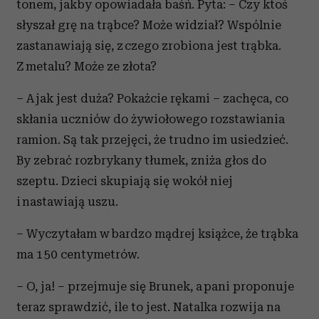
tonem, jakby opowiadała baśń. Pyta: – Czy ktoś
słyszał grę na trąbce? Może widział? Wspólnie
zastanawiają się, z czego zrobiona jest trąbka.
Z metalu? Może ze złota?
– A jak jest duża? Pokażcie rękami – zachęca, co
skłania uczniów do żywiołowego rozstawiania
ramion. Są tak przejęci, że trudno im usiedzieć.
By zebrać rozbrykany tłumek, zniża głos do
szeptu. Dzieci skupiają się wokół niej
i nastawiają uszu.
– Wyczytałam w bardzo mądrej książce, że trąbka
ma 150 centymetrów.
– O, ja! – przejmuje się Brunek, a pani proponuje
teraz sprawdzić, ile to jest. Natalka rozwija na