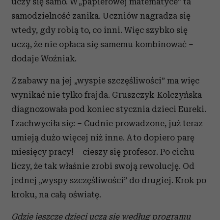
uczy się samo. W „papierowej matematyce” ta
samodzielność zanika. Uczniów nagradza się
wtedy, gdy robią to, co inni. Więc szybko się
uczą, że nie opłaca się samemu kombinować –
dodaje Woźniak.
Z zabawy na jej „wyspie szczęśliwości” ma więc
wynikać nie tylko frajda. Gruszczyk-Kolczyńska
diagnozowała pod koniec stycznia dzieci Eureki.
I zachwyciła się: – Cudnie prowadzone, już teraz
umieją dużo więcej niż inne. A to dopiero parę
miesięcy pracy! – cieszy się profesor. Po cichu
liczy, że tak właśnie zrobi swoją rewolucję. Od
jednej „wyspy szczęśliwości” do drugiej. Krok po
kroku, na całą oświatę.
Gdzie jeszcze dzieci uczą się według programu