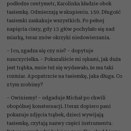
podłodze centymetr, Karolinka kładzie obok
tasiemkę. Odmierzają w skupieniu. 150. Długość
tasiemki zaskakuje wszystkich. Po pełnej
napięcia ciszy, gdy 13 głów pochylało się nad
miarką, teraz znów okrzyki niedowierzania.
– I co, zgadza się czy nie? – dopytuje
nauczycielka. – Pokazaliście mi rękami, jak duża
jest trąbka, mnie też się wydawało, że ma taki
rozmiar. A popatrzcie na tasiemkę, jaka długa. Co
z tym zrobimy?
– Owiniemy! – odgaduje Michał po chwili
obopólnej konsternacji. I teraz dopiero pani
pokazuje zdjęcia trąbek, dzieci wywijają
tasiemkę, czytają nazwy części instrumentu.