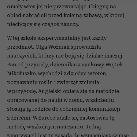
o mały włos jej nie przewracając. I biegną na
Wykorzystujemy pliki cookie do spersonalizowania treści
obiad nabrać sił przed kolejną zabawą, w której
i reklam, aby oferować funkcje społecznościowe i
niechcący się czegoś nauczą.
analizować ruch w naszej witrynie. Informacje o tym, jak
korzystasz z naszej witryny, udostępniamy partnerom
W tej szkole eksperymentalny jest każdy
społecznościowym, reklamowym i analitycznym.
przedmiot. Olga Woźniak sprowadziła
Partnerzy mogą połączyć te informacje z innymi danymi
otrzymanymi od Ciebie lub uzyskanymi podczas
nauczycieli, którzy nie boją się działać inaczej.
korzystania z ich usług.
Pan od przyrody, dziennikarz naukowy Wojtek
Mikołuszko, wychodzi z dziećmi w teren,
poznawanie roślin i zwierząt zmienia
w przygodę. Angielski opiera się na metodzie
opracowanej do nauki w domu, w założeniu
stosują ją rodzice do codziennej komunikacji
z dziećmi. W Eurece udało się zastosować tę
metodę w szkolnym nauczaniu. Jedną
z motywacji jest tu zasada, że wzmacniasz szanse