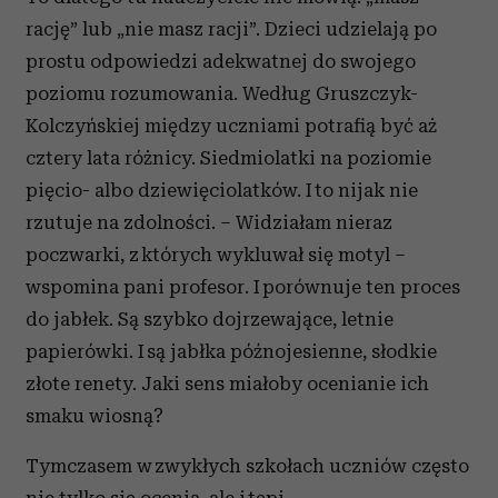
rację” lub „nie masz racji”. Dzieci udzielają po
prostu odpowiedzi adekwatnej do swojego
poziomu rozumowania. Według Gruszczyk-
Kolczyńskiej między uczniami potrafią być aż
cztery lata różnicy. Siedmiolatki na poziomie
pięcio- albo dziewięciolatków. I to nijak nie
rzutuje na zdolności. – Widziałam nieraz
poczwarki, z których wykluwał się motyl –
wspomina pani profesor. I porównuje ten proces
do jabłek. Są szybko dojrzewające, letnie
papierówki. I są jabłka późnojesienne, słodkie
złote renety. Jaki sens miałoby ocenianie ich
smaku wiosną?
Tymczasem w zwykłych szkołach uczniów często