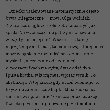
nie tylko się ocenia, ale i tępi.
– Dziecko utalentowane matematycznie często
bywa „niegrzeczne” – mówi Olga Woźniak. –
Zrzuca coś ciągle ze stołu, żeby zobaczyć, jak
spada. Na wycieczce nie patrzy na omawianą
wieżę, tylko na jej cień. W szkole styka się
najczęściej z matematyką papierową, której pojęć
może w ogóle nie rozumieć na swoim etapie
myślenia, niezależnie od uzdolnień.
W podręcznikach ma cyfry, dwa dodać dwa
i pusta kratka, w którą musi wpisać wynik. To
abstrakcja. W tej szkole gdy uczeń odejmuje, to
fizycznie zabiera coś z kupki. Musi zadziałać:
sama nazwa „działanie” oznacza przecież akcję.
Dziecko przez manipulowanie przedmiotami