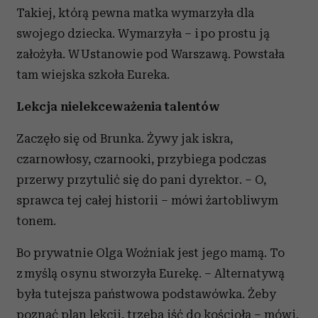
Takiej, którą pewna matka wymarzyła dla
swojego dziecka. Wymarzyła – i po prostu ją
założyła. W Ustanowie pod Warszawą. Powstała
tam wiejska szkoła Eureka.
Lekcja nielekceważenia talentów
Zaczęło się od Brunka. Żywy jak iskra,
czarnowłosy, czarnooki, przybiega podczas
przerwy przytulić się do pani dyrektor. – O,
sprawca tej całej historii – mówi żartobliwym
tonem.
Bo prywatnie Olga Woźniak jest jego mamą. To
z myślą o synu stworzyła Eurekę. – Alternatywą
była tutejsza państwowa podstawówka. Żeby
poznać plan lekcji, trzeba iść do kościoła – mówi.