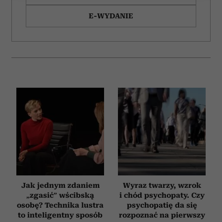
Wykorzystujemy pliki cookie do spersonalizowania treści
E-WYDANIE
i reklam, aby oferować funkcje społecznościowe i
analizować ruch w naszej witrynie. Informacje o tym, jak
korzystasz z naszej witryny, udostępniamy partnerom
społecznościowym, reklamowym i analitycznym.
Partnerzy mogą połączyć te informacje z innymi danymi
otrzymanymi od Ciebie lub uzyskanymi podczas
korzystania z ich usług.
Jak jednym zdaniem
Wyraz twarzy, wzrok
„zgasić” wścibską
i chód psychopaty. Czy
osobę? Technika lustra
psychopatię da się
to inteligentny sposób
rozpoznać na pierwszy