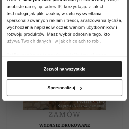
osobiste dane, np. adres IP, korzystając z takich
technologii jak pliki cookie, w celu wyświetlania
spersonalizowanych reklam i treści, analizowania tychże,
wychodzenia naprzeciw oczekiwaniom użytkowników i
rozwoju produktów. Masz wybór odnośnie tego, kto
używa Twoich danych i w jakich celach to robi.
Jeśli wyrazisz na to zgodę, chcielibyśmy również:
Gromadzić dane dotyczące Twojej lokalizacji
Zezwól na wszystkie
geograficznej z dokładnością nawet do kilku metrów
Identyfikować Twoje urządzenie, aktywnie
analizując charakteryzującego je zbiory danych
Spersonalizuj
(fingerprinting, czyli wirtualny odcisk palca)
Dowiedz się więcej odnośnie tego, jak Twoje osobiste
dane są przetwarzane oraz ustaw własne preferencje w
sekcji szczegółów
. W Deklaracji plików cookie możesz
ZAMÓW
zmienić lub wycofać swoją zgodę w dowolnej chwili.
WYDANIE DRUKOWANE