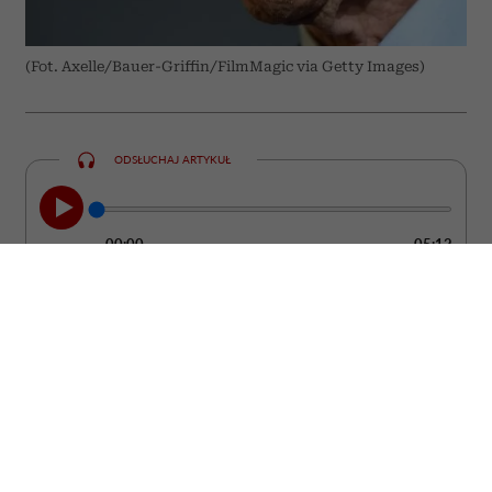
(Fot. Axelle/Bauer-Griffin/FilmMagic via Getty Images)
ODSŁUCHAJ ARTYKUŁ
00:00
05:12
Clint Eastwood nie udaje, że starość jest
łatwa. Jednocześnie od lat przekonuje, że
wiek nie musi oznaczać rezygnacji z
ciekawości świata, pracy czy marzeń.