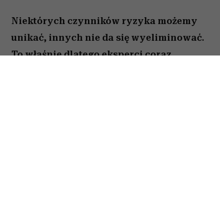
Niektórych czynników ryzyka możemy
unikać, innych nie da się wyeliminować.
To właśnie dlatego eksperci coraz
większą uwagę poświęcają nie tylko
profilaktyce nowotworów, ale także
potrzebom pacjentów, którzy stanowią
dziś najszybciej rosnącą grupę chorych.
Gdy myślimy o czynnikach zwiększających
ryzyko nowotworów, zwykle przychodzą nam do
głowy papierosy, nadmierne opalanie, alkohol
czy niezdrowa dieta. Tymczasem eksperci
zwracają uwagę na coś znacznie bardziej