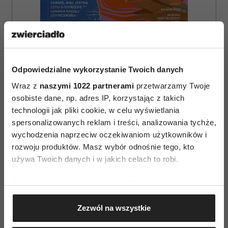
Odpowiedzialne wykorzystanie Twoich danych
Wraz z
naszymi 1022 partnerami
przetwarzamy Twoje
osobiste dane, np. adres IP, korzystając z takich
technologii jak pliki cookie, w celu wyświetlania
spersonalizowanych reklam i treści, analizowania tychże,
ZAMÓW
wychodzenia naprzeciw oczekiwaniom użytkowników i
WYDANIE DRUKOWANE
rozwoju produktów. Masz wybór odnośnie tego, kto
używa Twoich danych i w jakich celach to robi.
E-WYDANIE
Jeśli wyrazisz na to zgodę, chcielibyśmy również:
Gromadzić dane dotyczące Twojej lokalizacji
Zezwól na wszystkie
geograficznej z dokładnością nawet do kilku metrów
Identyfikować Twoje urządzenie, aktywnie