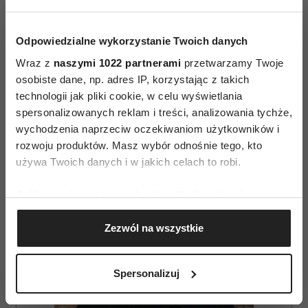
Odpowiedzialne wykorzystanie Twoich danych
Wraz z
naszymi 1022 partnerami
przetwarzamy Twoje
osobiste dane, np. adres IP, korzystając z takich
technologii jak pliki cookie, w celu wyświetlania
spersonalizowanych reklam i treści, analizowania tychże,
AUTOPROMOCJA
wychodzenia naprzeciw oczekiwaniom użytkowników i
rozwoju produktów. Masz wybór odnośnie tego, kto
używa Twoich danych i w jakich celach to robi.
Jeśli wyrazisz na to zgodę, chcielibyśmy również:
Gromadzić dane dotyczące Twojej lokalizacji
Zezwól na wszystkie
geograficznej z dokładnością nawet do kilku metrów
Identyfikować Twoje urządzenie, aktywnie
analizując charakteryzującego je zbiory danych
Spersonalizuj
(fingerprinting, czyli wirtualny odcisk palca)
Dowiedz się więcej odnośnie tego, jak Twoje osobiste