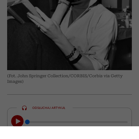
(Fot. John Springer Collection/CORBIS/Corbis via Getty
Images)
ODSŁUCHAJ ARTYKUŁ
00:00
05:33