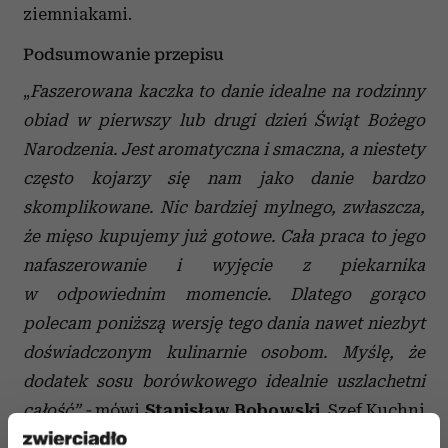
ziemniakami.
Podsumowanie przepisu
„
Faszerowana kaczka to danie idealne na rodzinny
obiad w pierwszy lub drugi dzień Świąt Bożego
Narodzenia. Jest aromatyczna i smaczna, a niestety
często kojarzy się nam jako danie bardzo
skomplikowane. Nic bardziej mylnego, zwłaszcza,
że mięso kupujemy już gotowe. Cała praca to jego
nafaszerowanie i wyjęcie z piekarnika
w odpowiednim momencie. Dlatego gorąco
polecam poniższą wersję tego dania nawet niezbyt
doświadczonym kulinarnie osobom. Myślę, że
dodatek sosu borówkowego idealnie uszlachetni
całość
” -
mówi
Stanisław Bobowski
, Szef Kuchni
Radisson Blu Hotel Kraków.