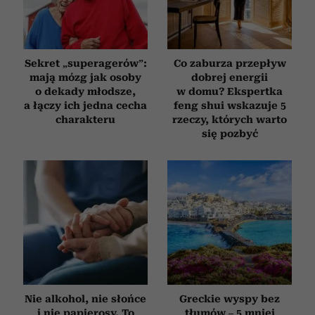
Sekret „superagerów”:
Co zaburza przepływ
mają mózg jak osoby
dobrej energii
o dekady młodsze,
w domu? Ekspertka
a łączy ich jedna cecha
feng shui wskazuje 5
charakteru
rzeczy, których warto
się pozbyć
Nie alkohol, nie słońce
Greckie wyspy bez
i nie papierosy. To
tłumów – 5 mniej