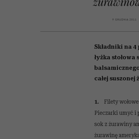
żurawino
kawę z Kasią Miller”, s.
girls”
odc. 7]
9 GRUDNIA 2011
Składniki na 4 
łyżka stołowa 
balsamicznego, 
całej suszonej
1.
Filety wołowe
Pieczarki umyć i 
sok z żurawiny am
żurawinę ameryk