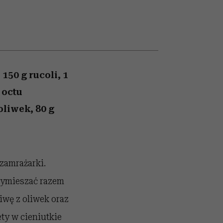
nił
relację z pieniędzmi
ane
zonu
150 g rucoli, 1
 octu
oliwek, 80 g
zamrażarki.
ymieszać razem
liwę z oliwek oraz
ety w cieniutkie