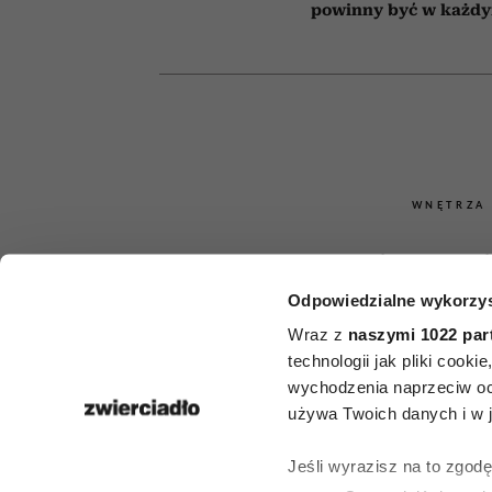
powinny być w każd
WNĘTRZA
Najlepsze 
Odpowiedzialne wykorzys
doniczko
Wraz z
naszymi 1022 par
prezent. Oto 
technologii jak pliki cook
wychodzenia naprzeciw oc
idealnyc
używa Twoich danych i w ja
parapetówkę, 
Jeśli wyrazisz na to zgod