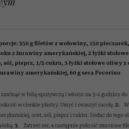
wym
 5,
skutki dla związku i dla
Miller s. 5, odc. 6]
skuteczne
Raport Lyst ujaw
sposoby
partnerki
najbardziej pożąd
ubrania i marki se
porcje: 350 g filetów z wołowiny, 150 pieczarek, 
soku z żurawiny amerykańskiej, 2 łyżki stołowe
sól, pieprz, 1/2 cukru, 3 łyżki stołowe oliwy z 
 żurawiny amerykańskiej, 60 g sera Pecorino
 zawinąć w folię spożywczą i włożyć na 3-4 godziny do 
pokroić w cienkie plastry. Umyć i osuszyć rucolę.
2.
W
erykańskiej, ocet, sól, pieprz i cukier. Dodać do tego o
ańską.
3.
Zatrzeć ser, a następnie pokroić zmrożone fil