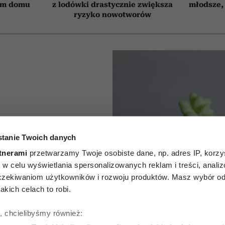
ym domu
z lodówki drastycznie zwiększa
młodsze, 
ryzyko nowotworów
kwiaty
tanie Twoich danych
we na
tnerami
przetwarzamy Twoje osobiste dane, np. adres IP, korzys
5 roślin
ie, w celu wyświetlania spersonalizowanych reklam i treści, anali
zekiwaniom użytkowników i rozwoju produktów. Masz wybór odn
h na
kich celach to robi.
ślub czy
ę, chcielibyśmy również: