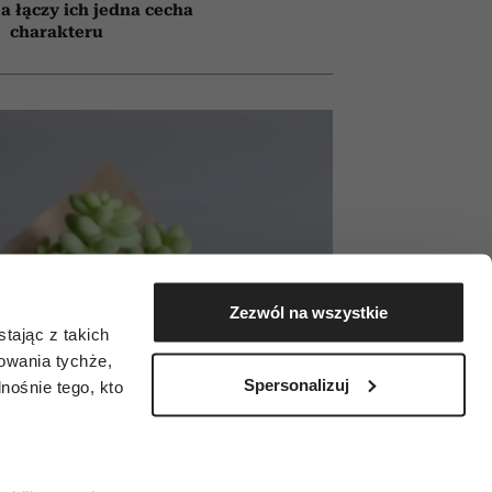
a łączy ich jedna cecha
charakteru
Zezwól na wszystkie
tając z takich
zowania tychże,
Spersonalizuj
ośnie tego, kto