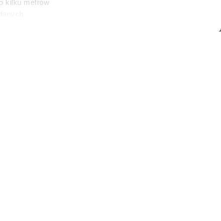
o kilku metrów
 danych
łasne
ać swoją zgodę w
społecznościowe
dostępniamy
nformacje z
04:26