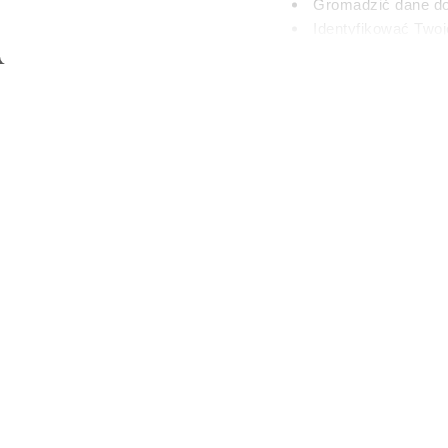
Gromadzić dane dot
urodzi
Identyfikować Twoj
(fingerprinting, czyli 
Dowiedz się więcej odnośn
PATRYCJA KLIKOW
preferencje w
sekcji szc
23 LIPCA 2026
dowolnej chwili.
Wykorzystujemy pliki cook
i analizować ruch w naszej
partnerom społecznościow
innymi danymi otrzymanymi
00:00