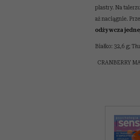
plastry. Na talerz
aż naciągnie. Pr
odżywcza jednej
Białko: 32,6 g; Tł
CRANBERRY MA