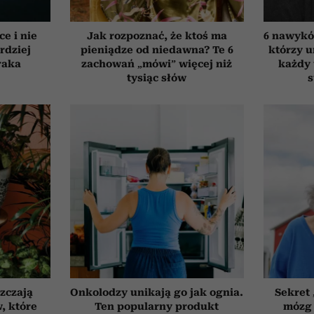
ce i nie
Jak rozpoznać, że ktoś ma
6 nawyków
rdziej
pieniądze od niedawna? Te 6
którzy 
raka
zachowań „mówi” więcej niż
każdy 
tysiąc słów
s
szczają
Onkolodzy unikają go jak ognia.
Sekret
, które
Ten popularny produkt
mózg 