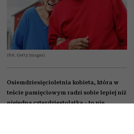
(Fot. Getty Images)
Osiemdziesięcioletnia kobieta, która w
teście pamięciowym radzi sobie lepiej niż
niejedna czterdziestolatka – to nie
wyjątek, lecz zjawisko, które od 25 lat
opisują naukowcy z Northwestern
University. W najnowszej publikacji w