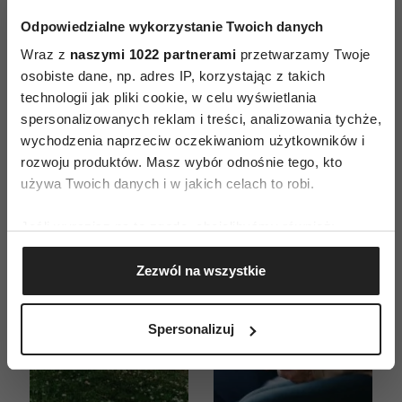
Odpowiedzialne wykorzystanie Twoich danych
ZAMÓW
Wraz z
naszymi 1022 partnerami
przetwarzamy Twoje
osobiste dane, np. adres IP, korzystając z takich
WYDANIE DRUKOWANE
technologii jak pliki cookie, w celu wyświetlania
spersonalizowanych reklam i treści, analizowania tychże,
E-WYDANIE
wychodzenia naprzeciw oczekiwaniom użytkowników i
rozwoju produktów. Masz wybór odnośnie tego, kto
używa Twoich danych i w jakich celach to robi.
Jeśli wyrazisz na to zgodę, chcielibyśmy również:
Gromadzić dane dotyczące Twojej lokalizacji
Zezwól na wszystkie
geograficznej z dokładnością nawet do kilku metrów
Identyfikować Twoje urządzenie, aktywnie
analizując charakteryzującego je zbiory danych
Spersonalizuj
(fingerprinting, czyli wirtualny odcisk palca)
Dowiedz się więcej odnośnie tego, jak Twoje osobiste
dane są przetwarzane oraz ustaw własne preferencje w