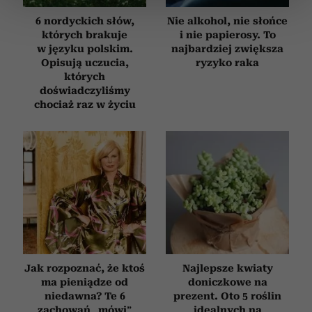
sekcji szczegółów
. W Deklaracji plików cookie możesz
zmienić lub wycofać swoją zgodę w dowolnej chwili.
6 nordyckich słów,
Nie alkohol, nie słońce
których brakuje
i nie papierosy. To
w języku polskim.
najbardziej zwiększa
Wykorzystujemy pliki cookie do spersonalizowania treści
Opisują uczucia,
ryzyko raka
i reklam, aby oferować funkcje społecznościowe i
których
analizować ruch w naszej witrynie. Informacje o tym, jak
doświadczyliśmy
korzystasz z naszej witryny, udostępniamy partnerom
chociaż raz w życiu
społecznościowym, reklamowym i analitycznym.
Partnerzy mogą połączyć te informacje z innymi danymi
otrzymanymi od Ciebie lub uzyskanymi podczas
korzystania z ich usług.
Jak rozpoznać, że ktoś
Najlepsze kwiaty
ma pieniądze od
doniczkowe na
niedawna? Te 6
prezent. Oto 5 roślin
zachowań „mówi”
idealnych na