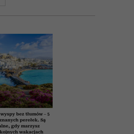
 wyspy bez tłumów – 5
znanych perełek. Są
alne, gdy marzysz
okojnych wakacjach