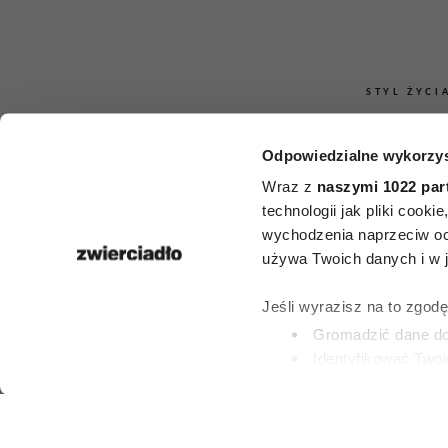
STYL ŻYCI
Nie musi mieć
Odpowiedzialne wykorzys
Chanel. Pra
Wraz z
naszymi 1022 par
technologii jak pliki cook
elegancką k
wychodzenia naprzeciw oc
używa Twoich danych i w ja
można rozpo
Jeśli wyrazisz na to zgod
tych 9 ce
Gromadzić dane dot
Identyfikować Twoj
(fingerprinting, czyli 
PATRYCJA KLIKOW
Dowiedz się więcej odnośn
6 SIERPNIA 2026
preferencje w
sekcji szc