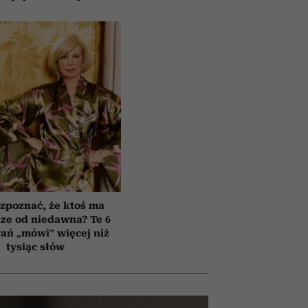
zpoznać, że ktoś ma
ze od niedawna? Te 6
ań „mówi” więcej niż
tysiąc słów