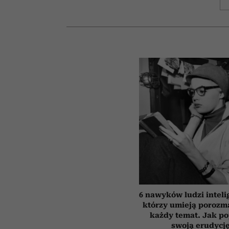
6 nawyków ludzi inteli
którzy umieją porozm
każdy temat. Jak p
swoją erudycj