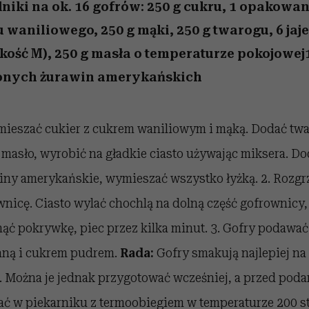
edź
 5,
przekraczają swoje granice
Wiemy, gdzie go kupić
Miller s. 5, odc. 6]
sezon jesień–zima 2
zaskakujący fawo
niki na ok. 16 gofrów: 250 g cukru, 1 opakowan
w seksie?
 waniliowego, 250 g mąki, 250 g twarogu, 6 jaj
kość M), 250 g masła o temperaturze pokojowej
onych żurawin amerykańskich
mieszać cukier z cukrem waniliowym i mąką. Dodać twa
i masło, wyrobić na gładkie ciasto używając miksera. D
iny amerykańskie, wymieszać wszystko łyżką. 2. Rozgr
wnicę. Ciasto wylać chochlą na dolną część gofrownicy,
ąć pokrywkę, piec przez kilka minut. 3. Gofry podawać 
aną i cukrem pudrem.
Rada:
Gofry smakują najlepiej na
o. Można je jednak przygotować wcześniej, a przed pod
ać w piekarniku z termoobiegiem w temperaturze 200 s