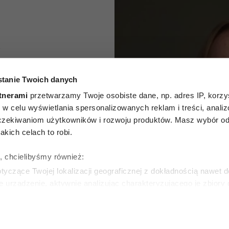
A
 torebki
tanie Twoich danych
wdziwie
tnerami
przetwarzamy Twoje osobiste dane, np. adres IP, korzys
ie, w celu wyświetlania spersonalizowanych reklam i treści, anali
obietę
zekiwaniom użytkowników i rozwoju produktów. Masz wybór odn
kich celach to robi.
znać po
ę, chcielibyśmy również:
chach
yczące Twojej lokalizacji geograficznej z dokładnością nawet d
e urządzenie, aktywnie analizując charakteryzującego je zbiory
wirtualny odcisk palca)
SKA
ie tego, jak Twoje osobiste dane są przetwarzane oraz ustaw w
zegółów
. W Deklaracji plików cookie możesz zmienić lub wycof