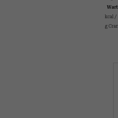
Wart
kcal /
g Cra