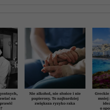
gentnych,
Nie alkohol, nie słońce i nie
Greckie
awiać na
papierosy. To najbardziej
mniej 
oprawić
zwiększa ryzyko raka
ide
ę?
o sp