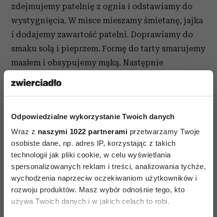
zdejmujemy patelnię z ognia i odstawiamy do
wystygnięcia. W misce mieszamy śmietanę, jajka
i dodajemy zawartość patelni. Doprawiamy do
smaku solą i pieprzem. Formę do tarty smarujemy
masłem i obsypujemy mąką. Następnie
wykładamy rozwałkowanym ciastem i dokładnie
nakłuwamy widelcem. Spód do tarty pieczemy
w 180 C około 15 minut. Wyjmujemy gdy ciasto
Odpowiedzialne wykorzystanie Twoich danych
zacznie nabierać brązowego koloru. Wówczas
Wraz z
naszymi 1022 partnerami
przetwarzamy Twoje
wlewamy farsz i dalej pieczemy przez 30 minut.
osobiste dane, np. adres IP, korzystając z takich
Tartę dekorujemy świeżym rozmarynem.
technologii jak pliki cookie, w celu wyświetlania
Studzimy i wkładamy do lodówki.
spersonalizowanych reklam i treści, analizowania tychże,
wychodzenia naprzeciw oczekiwaniom użytkowników i
rozwoju produktów. Masz wybór odnośnie tego, kto
używa Twoich danych i w jakich celach to robi.