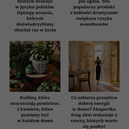
których brakuje
jak ognia. Ten
w języku polskim.
popularny produkt
Opisują uczucia,
z lodówki drastycznie
których
zwiększa ryzyko
doświadczyliśmy
nowotworów
chociaż raz w życiu
Rośliny, które
Co zaburza przepływ
oczyszczają powietrze.
dobrej energii
5 kwiatów, które
w domu? Ekspertka
powinny być
feng shui wskazuje 5
w każdym domu
rzeczy, których warto
się pozbyć