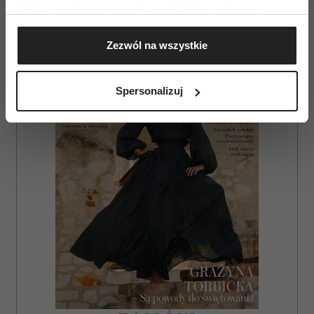
Jeśli wyrazisz na to zgodę, chcielibyśmy również:
Gromadzić dane dotyczące Twojej lokalizacji
AUTOPROMOCJA
Zezwól na wszystkie
geograficznej z dokładnością nawet do kilku metrów
Identyfikować Twoje urządzenie, aktywnie
analizując charakteryzującego je zbiory danych
Spersonalizuj
(fingerprinting, czyli wirtualny odcisk palca)
Dowiedz się więcej odnośnie tego, jak Twoje osobiste
dane są przetwarzane oraz ustaw własne preferencje w
sekcji szczegółów
. W Deklaracji plików cookie możesz
zmienić lub wycofać swoją zgodę w dowolnej chwili.
Wykorzystujemy pliki cookie do spersonalizowania treści
i reklam, aby oferować funkcje społecznościowe i
analizować ruch w naszej witrynie. Informacje o tym, jak
korzystasz z naszej witryny, udostępniamy partnerom
społecznościowym, reklamowym i analitycznym.
Partnerzy mogą połączyć te informacje z innymi danymi
otrzymanymi od Ciebie lub uzyskanymi podczas