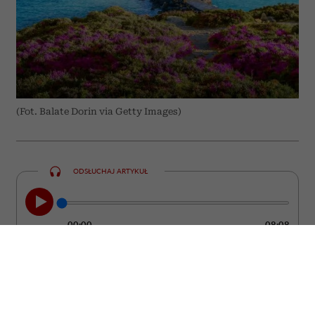
(Fot. Balate Dorin via Getty Images)
ODSŁUCHAJ ARTYKUŁ
00:00
08:08
Grecja od lat pozostaje jednym z