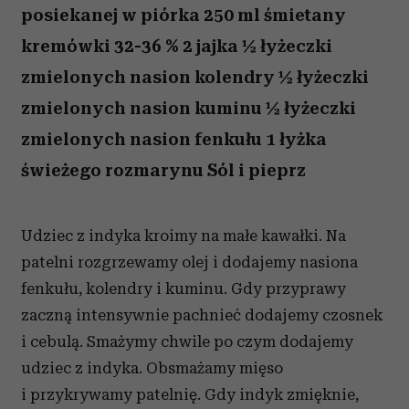
posiekanej w piórka 250 ml śmietany
kremówki 32-36 % 2 jajka ½ łyżeczki
zmielonych nasion kolendry ½ łyżeczki
zmielonych nasion kuminu ½ łyżeczki
zmielonych nasion fenkułu 1 łyżka
świeżego rozmarynu Sól i pieprz
Udziec z indyka kroimy na małe kawałki. Na
patelni rozgrzewamy olej i dodajemy nasiona
fenkułu, kolendry i kuminu. Gdy przyprawy
zaczną intensywnie pachnieć dodajemy czosnek
i cebulą. Smażymy chwile po czym dodajemy
udziec z indyka. Obsmażamy mięso
i przykrywamy patelnię. Gdy indyk zmięknie,