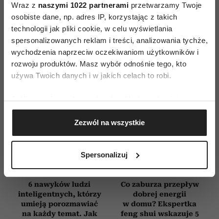
Wraz z
naszymi 1022 partnerami
przetwarzamy Twoje
osobiste dane, np. adres IP, korzystając z takich
E-WYDANIE
technologii jak pliki cookie, w celu wyświetlania
spersonalizowanych reklam i treści, analizowania tychże,
wychodzenia naprzeciw oczekiwaniom użytkowników i
rozwoju produktów. Masz wybór odnośnie tego, kto
używa Twoich danych i w jakich celach to robi.
Jeśli wyrazisz na to zgodę, chcielibyśmy również:
Gromadzić dane dotyczące Twojej lokalizacji
Zezwól na wszystkie
geograficznej z dokładnością nawet do kilku metrów
Identyfikować Twoje urządzenie, aktywnie
analizując charakteryzującego je zbiory danych
Spersonalizuj
(fingerprinting, czyli wirtualny odcisk palca)
Dowiedz się więcej odnośnie tego, jak Twoje osobiste
6 nawyków ludzi
Co zaburza przepływ
dane są przetwarzane oraz ustaw własne preferencje w
inteligentnych, którzy
dobrej energii
sekcji szczegółów
. W Deklaracji plików cookie możesz
umieją porozmawiać
w domu? Ekspertka
zmienić lub wycofać swoją zgodę w dowolnej chwili.
na każdy temat. Jak
feng shui wskazuje 5