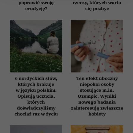
poprawić swoją
rzeczy, których warto
Wykorzystujemy pliki cookie do spersonalizowania treści
erudycję?
się pozbyć
i reklam, aby oferować funkcje społecznościowe i
analizować ruch w naszej witrynie. Informacje o tym, jak
korzystasz z naszej witryny, udostępniamy partnerom
społecznościowym, reklamowym i analitycznym.
Partnerzy mogą połączyć te informacje z innymi danymi
otrzymanymi od Ciebie lub uzyskanymi podczas
korzystania z ich usług.
6 nordyckich słów,
Ten efekt uboczny
których brakuje
niepokoi osoby
w języku polskim.
stosujące m.in.
Opisują uczucia,
Ozempic. Wyniki
których
nowego badania
doświadczyliśmy
zainteresują zwłaszcza
chociaż raz w życiu
kobiety