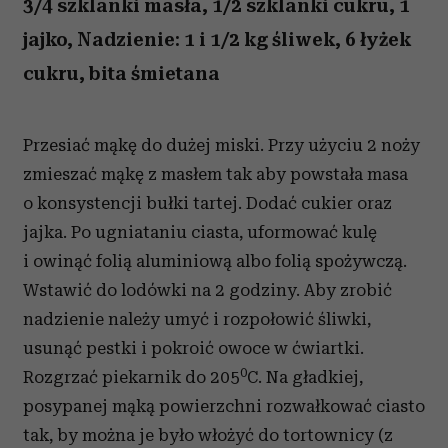
3/4 szklanki masła, 1/2 szklanki cukru, 1
jajko, Nadzienie: 1 i 1/2 kg śliwek, 6 łyżek
cukru, bita śmietana
Przesiać mąkę do dużej miski. Przy użyciu 2 noży
zmieszać mąkę z masłem tak aby powstała masa
o konsystencji bułki tartej. Dodać cukier oraz
jajka. Po ugniataniu ciasta, uformować kulę
i owinąć folią aluminiową albo folią spożywczą.
Wstawić do lodówki na 2 godziny. Aby zrobić
nadzienie należy umyć i rozpołowić śliwki,
usunąć pestki i pokroić owoce w ćwiartki.
0
Rozgrzać piekarnik do 205
C. Na gładkiej,
posypanej mąką powierzchni rozwałkować ciasto
tak, by można je było włożyć do tortownicy (z