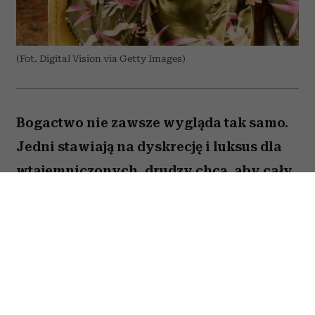
(Fot. Digital Vision via Getty Images)
Bogactwo nie zawsze wygląda tak samo.
Jedni stawiają na dyskrecję i luksus dla
wtajemniczonych, drudzy chcą, aby cały
świat wiedział o ich sukcesie. W kulturze
internetowej tych pierwszych często
kojarzy się z old money, a drugich – new
money. Oczywiście jest to duże
uproszczenie i wiele osób zupełnie nie
wpisuje się w ten podział. Trudno jednak