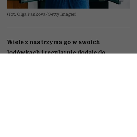
(Fot. Olga Pankova/Getty Images)
Wiele z nas trzyma go w swoich
lodówkach i regularnie dodaje do
przygotowywanych dań. Amerykański
onkolog dr Avishek Kumar zdradził,
jakiego produktu prawie nigdy nie
kładzie na talerzu ze względu na to, że
znacząco podnosi ryzyko nowotworów.
To nie tylko zalecenie pojedynczego
lekarza – na liście produktów
kancerogennych umieściła go