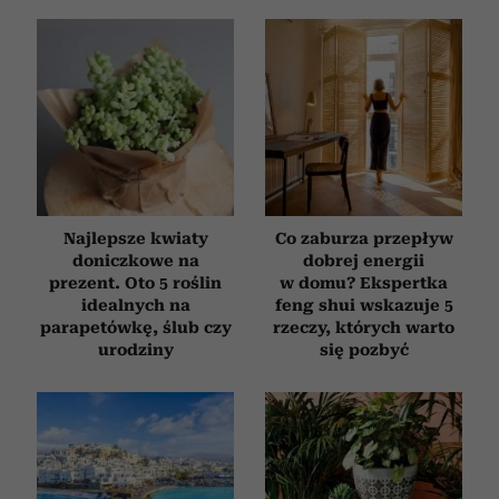
i reklam, aby oferować funkcje społecznościowe i
analizować ruch w naszej witrynie. Informacje o tym, jak
korzystasz z naszej witryny, udostępniamy partnerom
społecznościowym, reklamowym i analitycznym.
Partnerzy mogą połączyć te informacje z innymi danymi
otrzymanymi od Ciebie lub uzyskanymi podczas
korzystania z ich usług.
Najlepsze kwiaty
Co zaburza przepływ
doniczkowe na
dobrej energii
prezent. Oto 5 roślin
w domu? Ekspertka
idealnych na
feng shui wskazuje 5
parapetówkę, ślub czy
rzeczy, których warto
urodziny
się pozbyć