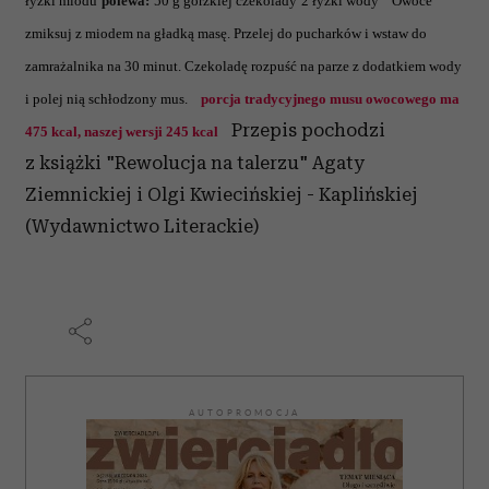
łyżki miodu
polewa:
50 g gorzkiej czekolady
2 łyżki wody
Owoce
zmiksuj z miodem na gładką masę. Przelej do pucharków i wstaw do
zamrażalnika na 30 minut. Czekoladę rozpuść na parze z dodatkiem wody
i polej nią schłodzony mus.
porcja tradycyjnego musu owocowego ma
Przepis pochodzi
475 kcal, naszej wersji 245 kcal
z książki "Rewolucja na talerzu" Agaty
Ziemnickiej i Olgi Kwiecińskiej - Kaplińskiej
(Wydawnictwo Literackie)
AUTOPROMOCJA