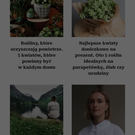
analizować ruch w naszej witrynie. Informacje o tym, jak
korzystasz z naszej witryny, udostępniamy partnerom
społecznościowym, reklamowym i analitycznym.
Partnerzy mogą połączyć te informacje z innymi danymi
otrzymanymi od Ciebie lub uzyskanymi podczas
korzystania z ich usług.
Rośliny, które
Najlepsze kwiaty
oczyszczają powietrze.
doniczkowe na
5 kwiatów, które
prezent. Oto 5 roślin
powinny być
idealnych na
w każdym domu
parapetówkę, ślub czy
urodziny