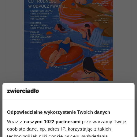
ZAMÓW
WYDANIE DRUKOWANE
E-WYDANIE
Odpowiedzialne wykorzystanie Twoich danych
Wraz z
naszymi 1022 partnerami
przetwarzamy Twoje
osobiste dane, np. adres IP, korzystając z takich
technologii jak pliki cookie, w celu wyświetlania