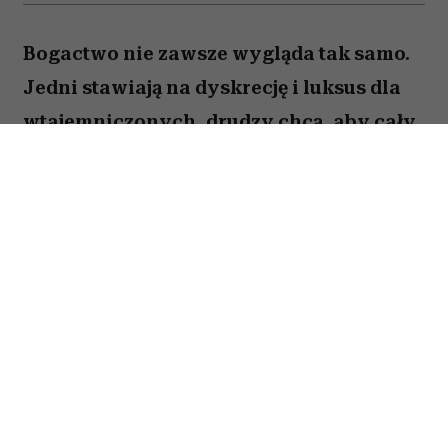
Bogactwo nie zawsze wygląda tak samo.
Jedni stawiają na dyskrecję i luksus dla
wtajemniczonych, drudzy chcą, aby cały
świat wiedział o ich sukcesie. W kulturze
internetowej tych pierwszych często
kojarzy się z old money, a drugich – new
money. Oczywiście jest to duże
uproszczenie i wiele osób zupełnie nie
wpisuje się w ten podział. Trudno jednak
nie odnieść wrażenia, że jest w nim
ziarnko prawdy.