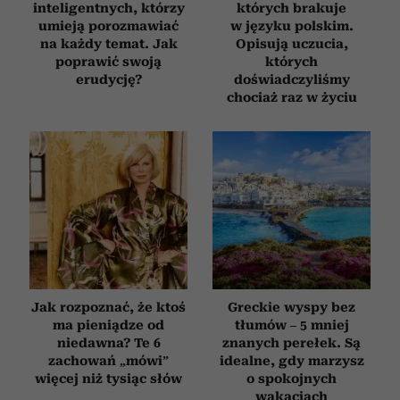
inteligentnych, którzy
których brakuje
umieją porozmawiać
w języku polskim.
na każdy temat. Jak
Opisują uczucia,
poprawić swoją
których
erudycję?
doświadczyliśmy
chociaż raz w życiu
Jak rozpoznać, że ktoś
Greckie wyspy bez
ma pieniądze od
tłumów – 5 mniej
niedawna? Te 6
znanych perełek. Są
zachowań „mówi”
idealne, gdy marzysz
więcej niż tysiąc słów
o spokojnych
wakacjach