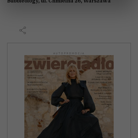
ul. Chmielna 26,
Warszawa
Bubbleology,
dane są przetwarzane oraz ustaw własne preferencje w
sekcji szczegółów
. W Deklaracji plików cookie możesz
zmienić lub wycofać swoją zgodę w dowolnej chwili.
Wykorzystujemy pliki cookie do spersonalizowania treści
i reklam, aby oferować funkcje społecznościowe i
analizować ruch w naszej witrynie. Informacje o tym, jak
AUTOPROMOCJA
korzystasz z naszej witryny, udostępniamy partnerom
społecznościowym, reklamowym i analitycznym.
Partnerzy mogą połączyć te informacje z innymi danymi
otrzymanymi od Ciebie lub uzyskanymi podczas
korzystania z ich usług.