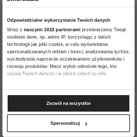
najważniejszych miastach Wielkiej Brytanii –
Manchesterze, Leeds oraz Edynburgu. W 2012 r.
Odpowiedzialne wykorzystanie Twoich danych
Bubbleology planuje otwarcia kolejnych barów,
Wraz z
naszymi 1022 partnerami
przetwarzamy Twoje
również poza granicami Wielkiej Brytanii.
osobiste dane, np. adres IP, korzystając z takich
technologii jak pliki cookie, w celu wyświetlania
Bubbleology jest jedną z ulubionych marek na
spersonalizowanych reklam i treści, analizowania tychże,
Tajwanie, a pierwszy lokal na Soho stał się
wychodzenia naprzeciw oczekiwaniom użytkowników i
atrakcją turystyczną dla Tajwańczyków
rozwoju produktów. Masz wybór odnośnie tego, kto
używa Twoich danych i w jakich celach to robi.
odwiedzających Londyn i Europę. Założyciel
Bubbleology, Assad Khan jest powszechnie znany
Jeśli wyrazisz na to zgodę, chcielibyśmy również:
Gromadzić dane dotyczące Twojej lokalizacji
w Wielkiej Brytanii, a sukces Bubbleology
Zezwól na wszystkie
geograficznej z dokładnością nawet do kilku metrów
przyczynił się znacząco do wypromowania
Identyfikować Twoje urządzenie, aktywnie
tożsamości kulturowej Tajwanu w Wielkiej
analizując charakteryzującego je zbiory danych
Spersonalizuj
Brytanii i innych krajach.
(fingerprinting, czyli wirtualny odcisk palca)
Dowiedz się więcej odnośnie tego, jak Twoje osobiste