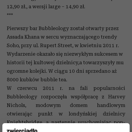
12,90 zł., a wersji large – 14,90 zł.
***
Pierwszy bar Bubbleology został otwarty przez
Assada Khana w sercu wyznaczającego trendy
Soho, przy ul. Rupert Street, w kwietniu 2011 r.
Wydarzenie okazało się niezwykłym sukcesem w
historii tej kultowej dzielnicy,a towarzyszyły mu
ogromne kolejki. W ciągu 10 dni sprzedano aż
8000 kubków bubble tea.
W czerwcu 2011 r. na fali popularności
Bubbleology rozpoczęła współpracę z Harvey
Nichols, modowym domem handlowym
otwierając punkt w londyńskiej dzielnicy
Knightsbridge, a następnie uruchomiając pop-
up stores w jego filiach w Dublinie oraz w trzech