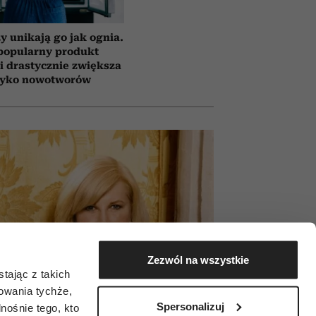
y unikają go jak ognia.
popularny produkt
i drastycznie zwiększa
zyko nowotworów
Zezwól na wszystkie
tając z takich
zowania tychże,
Spersonalizuj
ośnie tego, kto