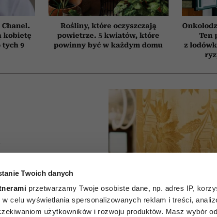
 Chanel.
Rośliny, które oczyszczają
Onkolodz
 kobietę
powietrze. 5 kwiatów, które
Ten 
 tych 9
powinny być w każdym domu
z lodówk
ry
A
, że ktoś
tanie Twoich danych
dze od
tnerami
przetwarzamy Twoje osobiste dane, np. adres IP, korzys
ie, w celu wyświetlania spersonalizowanych reklam i treści, anali
 Te 6
zekiwaniom użytkowników i rozwoju produktów. Masz wybór odn