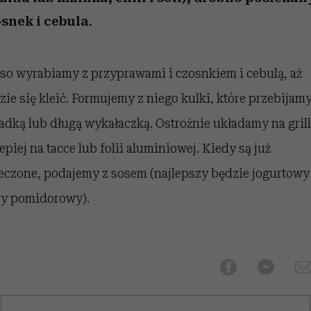
edź
 5,
przekraczają swoje granice
Wiemy, gdzie go kupić
Miller s. 5, odc. 6]
sezon jesień–zima 2
zaskakujący fawo
w seksie?
snek i cebula.
so wyrabiamy z przyprawami i czosnkiem i cebulą, aż
zie się kleić. Formujemy z niego kulki, które przebijam
adką lub długą wykałaczką. Ostrożnie układamy na grill
lepiej na tacce lub folii aluminiowej. Kiedy są już
eczone, podajemy z sosem (najlepszy będzie jogurtowy
ry pomidorowy).