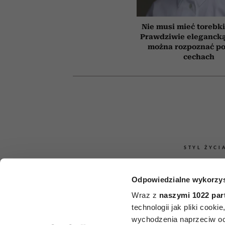
Nie musi mieć torebki
Prawdziwie elegancką
można rozpoznać po
cechach
STYL ŻYCI
Jak rozpoznać
Odpowiedzialne wykorzys
ma pienią
Wraz z
naszymi 1022 par
technologii jak pliki cook
niedawna?
wychodzenia naprzeciw oc