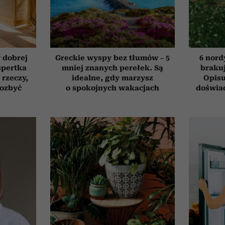
 dobrej
Greckie wyspy bez tłumów – 5
6 nord
spertka
mniej znanych perełek. Są
brakuj
 rzeczy,
idealne, gdy marzysz
Opisu
pozbyć
o spokojnych wakacjach
doświad