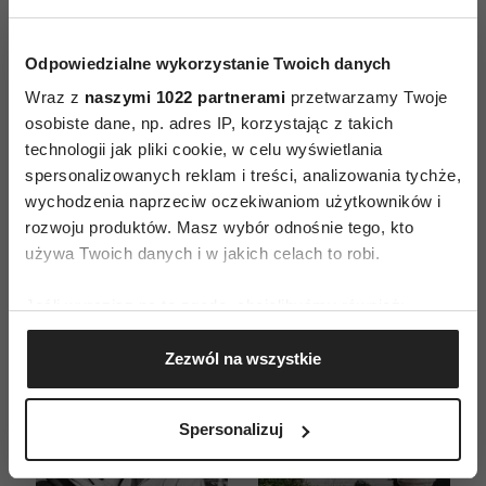
Odpowiedzialne wykorzystanie Twoich danych
Wraz z
naszymi 1022 partnerami
przetwarzamy Twoje
ZAMÓW
osobiste dane, np. adres IP, korzystając z takich
technologii jak pliki cookie, w celu wyświetlania
WYDANIE DRUKOWANE
spersonalizowanych reklam i treści, analizowania tychże,
wychodzenia naprzeciw oczekiwaniom użytkowników i
E-WYDANIE
rozwoju produktów. Masz wybór odnośnie tego, kto
używa Twoich danych i w jakich celach to robi.
Jeśli wyrazisz na to zgodę, chcielibyśmy również:
Gromadzić dane dotyczące Twojej lokalizacji
Zezwól na wszystkie
geograficznej z dokładnością nawet do kilku metrów
Identyfikować Twoje urządzenie, aktywnie
analizując charakteryzującego je zbiory danych
Spersonalizuj
(fingerprinting, czyli wirtualny odcisk palca)
Dowiedz się więcej odnośnie tego, jak Twoje osobiste