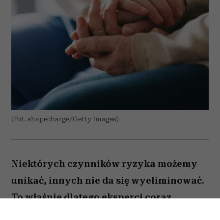
(Fot. shapecharge/Getty Images)
Niektórych czynników ryzyka możemy
unikać, innych nie da się wyeliminować.
To właśnie dlatego eksperci coraz
większą uwagę poświęcają nie tylko