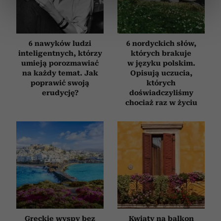
dane są przetwarzane oraz ustaw własne preferencje w
sekcji szczegółów
. W Deklaracji plików cookie możesz
zmienić lub wycofać swoją zgodę w dowolnej chwili.
6 nawyków ludzi
6 nordyckich słów,
Wykorzystujemy pliki cookie do spersonalizowania treści
inteligentnych, którzy
których brakuje
umieją porozmawiać
w języku polskim.
i reklam, aby oferować funkcje społecznościowe i
na każdy temat. Jak
Opisują uczucia,
analizować ruch w naszej witrynie. Informacje o tym, jak
poprawić swoją
których
korzystasz z naszej witryny, udostępniamy partnerom
erudycję?
doświadczyliśmy
społecznościowym, reklamowym i analitycznym.
chociaż raz w życiu
Partnerzy mogą połączyć te informacje z innymi danymi
otrzymanymi od Ciebie lub uzyskanymi podczas
korzystania z ich usług.
Greckie wyspy bez
Kwiaty na balkon