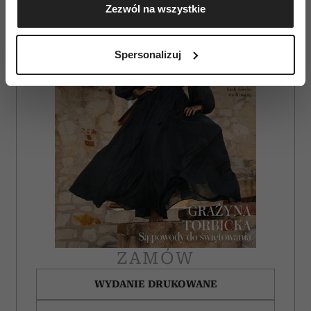
Zezwól na wszystkie
geograficznej z dokładnością nawet do kilku metrów
Identyfikować Twoje urządzenie, aktywnie
analizując charakteryzującego je zbiory danych
Spersonalizuj
(fingerprinting, czyli wirtualny odcisk palca)
Dowiedz się więcej odnośnie tego, jak Twoje osobiste
dane są przetwarzane oraz ustaw własne preferencje w
sekcji szczegółów
. W Deklaracji plików cookie możesz
zmienić lub wycofać swoją zgodę w dowolnej chwili.
Wykorzystujemy pliki cookie do spersonalizowania treści
i reklam, aby oferować funkcje społecznościowe i
analizować ruch w naszej witrynie. Informacje o tym, jak
korzystasz z naszej witryny, udostępniamy partnerom
społecznościowym, reklamowym i analitycznym.
Partnerzy mogą połączyć te informacje z innymi danymi
ZAMÓW
otrzymanymi od Ciebie lub uzyskanymi podczas
korzystania z ich usług.
WYDANIE DRUKOWANE