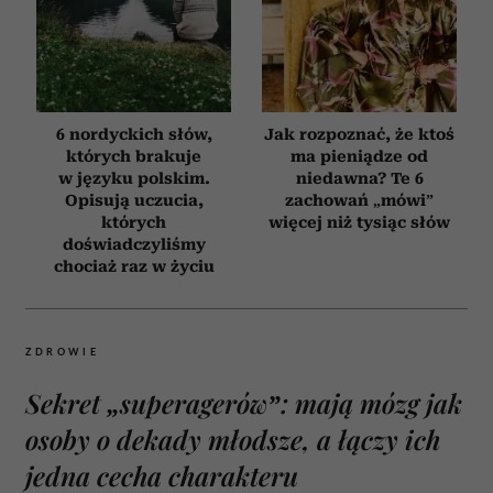
6 nordyckich słów,
Jak rozpoznać, że ktoś
których brakuje
ma pieniądze od
w języku polskim.
niedawna? Te 6
Opisują uczucia,
zachowań „mówi”
których
więcej niż tysiąc słów
doświadczyliśmy
chociaż raz w życiu
ZDROWIE
Sekret „superagerów”: mają mózg jak
osoby o dekady młodsze, a łączy ich
jedna cecha charakteru