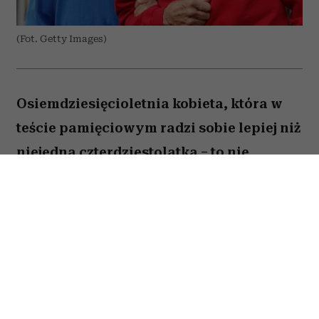
(Fot. Getty Images)
Osiemdziesięcioletnia kobieta, która w
teście pamięciowym radzi sobie lepiej niż
niejedna czterdziestolatka – to nie
wyjątek, lecz zjawisko, które od 25 lat
opisują naukowcy z Northwestern
University. W najnowszej publikacji w
„Alzheimer's & Dementia” zespół ujawnia,
co łączy osoby określane mianem
„superagerów”.