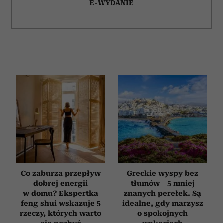
E-WYDANIE
Co zaburza przepływ
Greckie wyspy bez
dobrej energii
tłumów – 5 mniej
w domu? Ekspertka
znanych perełek. Są
feng shui wskazuje 5
idealne, gdy marzysz
rzeczy, których warto
o spokojnych
się pozbyć
wakacjach