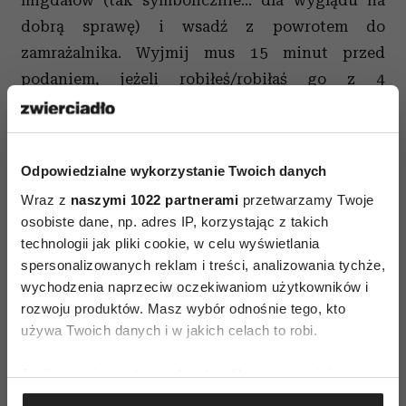
migdałów (tak symbolicznie… dla wyglądu na
dobrą sprawę) i wsadź z powrotem do
zamrażalnika. Wyjmij mus 15 minut przed
podaniem, jeżeli robiłeś/robiłaś go z 4
godzinnym wyprzedzeniem, a 30-40 minut, jeżeli
dzień wcześniej. To ważne, żeby nie podawać
lodów czekoladowych, lecz delikatny, aksamitny
Odpowiedzialne wykorzystanie Twoich danych
mus.
Wraz z
naszymi 1022 partnerami
przetwarzamy Twoje
osobiste dane, np. adres IP, korzystając z takich
A teraz... rozkoszuj się!
technologii jak pliki cookie, w celu wyświetlania
spersonalizowanych reklam i treści, analizowania tychże,
wychodzenia naprzeciw oczekiwaniom użytkowników i
rozwoju produktów. Masz wybór odnośnie tego, kto
używa Twoich danych i w jakich celach to robi.
Jeśli wyrazisz na to zgodę, chcielibyśmy również:
AUTOPROMOCJA
Gromadzić dane dotyczące Twojej lokalizacji