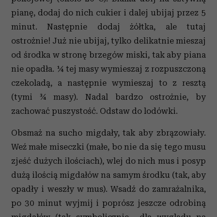
pianę, dodaj do nich cukier i dalej ubijaj przez 5
minut. Następnie dodaj żółtka, ale tutaj
ostrożnie! Już nie ubijaj, tylko delikatnie mieszaj
od środka w stronę brzegów miski, tak aby piana
nie opadła. ¼ tej masy wymieszaj z rozpuszczoną
czekoladą, a następnie wymieszaj to z resztą
(tymi ¾ masy). Nadal bardzo ostrożnie, by
zachować puszystość. Odstaw do lodówki.
Obsmaż na sucho migdały, tak aby zbrązowiały.
Weź małe miseczki (małe, bo nie da się tego musu
zjeść dużych ilościach), wlej do nich mus i posyp
dużą ilością migdałów na samym środku (tak, aby
opadły i weszły w mus). Wsadź do zamrażalnika,
po 30 minut wyjmij i poprósz jeszcze odrobiną