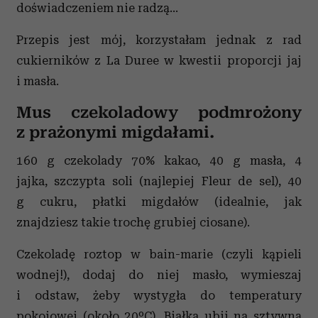
doświadczeniem nie radzą...
Przepis jest mój, korzystałam jednak z rad
cukierników z La Duree w kwestii proporcji jaj
i masła.
Mus czekoladowy podmrożony
z prażonymi migdałami.
160 g czekolady 70% kakao, 40 g masła, 4
jajka, szczypta soli (najlepiej Fleur de sel), 40
g cukru, płatki migdałów (idealnie, jak
znajdziesz takie trochę grubiej ciosane).
Czekoladę roztop w bain-marie (czyli kąpieli
wodnej!), dodaj do niej masło, wymieszaj
i odstaw, żeby wystygła do temperatury
pokojowej (około 20ºC). Białka ubij na sztywną