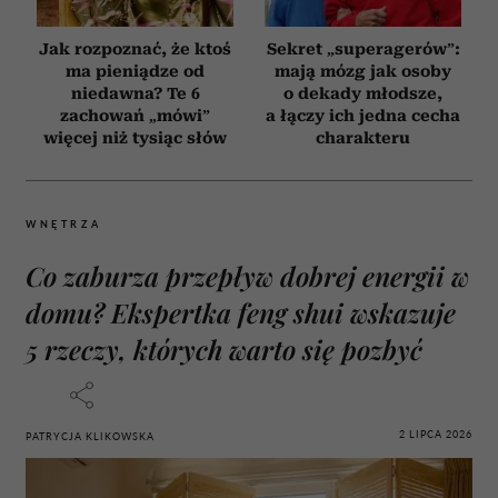
Jak rozpoznać, że ktoś
Sekret „superagerów”:
ma pieniądze od
mają mózg jak osoby
niedawna? Te 6
o dekady młodsze,
zachowań „mówi”
a łączy ich jedna cecha
więcej niż tysiąc słów
charakteru
WNĘTRZA
Co zaburza przepływ dobrej energii w
domu? Ekspertka feng shui wskazuje
5 rzeczy, których warto się pozbyć
2 LIPCA 2026
PATRYCJA KLIKOWSKA