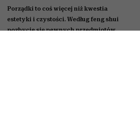
Porządki to coś więcej niż kwestia
estetyki i czystości. Według feng shui
pozbycie się pewnych przedmiotów
pomaga oczyścić przestrzeń z zastygłej
energii i przywrócić zaburzoną
harmonię. Ekspertka Helen Ye Plehn
wskazuje pięć rzeczy, które najbardziej
pogarszają nasze samopoczucie.
Spis treści:
1. Zbędne obuwie
2. Przeterminowana żywność