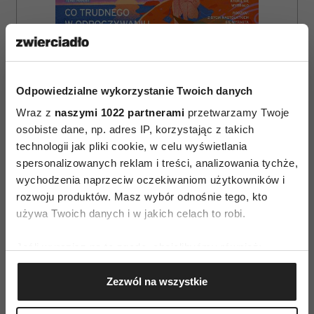
Odpowiedzialne wykorzystanie Twoich danych
Wraz z
naszymi 1022 partnerami
przetwarzamy Twoje
osobiste dane, np. adres IP, korzystając z takich
technologii jak pliki cookie, w celu wyświetlania
spersonalizowanych reklam i treści, analizowania tychże,
wychodzenia naprzeciw oczekiwaniom użytkowników i
rozwoju produktów. Masz wybór odnośnie tego, kto
ZAMÓW
używa Twoich danych i w jakich celach to robi.
WYDANIE DRUKOWANE
Jeśli wyrazisz na to zgodę, chcielibyśmy również:
E-WYDANIE
Gromadzić dane dotyczące Twojej lokalizacji
Zezwól na wszystkie
geograficznej z dokładnością nawet do kilku metrów
Identyfikować Twoje urządzenie, aktywnie