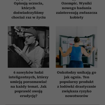
Opisują uczucia,
Ozempic. Wyniki
których
nowego badania
doświadczyliśmy
zainteresują zwłaszcza
chociaż raz w życiu
kobiety
6 nawyków ludzi
Onkolodzy unikają go
inteligentnych, którzy
jak ognia. Ten
umieją porozmawiać
popularny produkt
na każdy temat. Jak
z lodówki drastycznie
poprawić swoją
zwiększa ryzyko
erudycję?
nowotworów