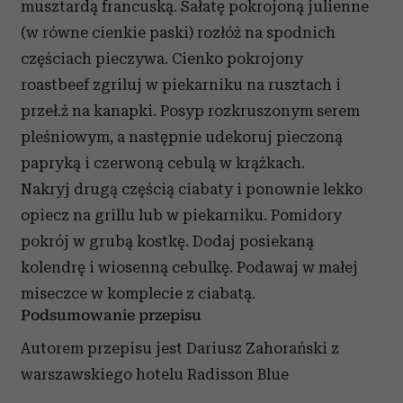
musztardą francuską. Sałatę pokrojoną julienne
(w równe cienkie paski) rozłóż na spodnich
częściach pieczywa. Cienko pokrojony
roastbeef zgriluj w piekarniku na rusztach i
przeł.ż na kanapki. Posyp rozkruszonym serem
pleśniowym, a następnie udekoruj pieczoną
papryką i czerwoną cebulą w krążkach.
Nakryj drugą częścią ciabaty i ponownie lekko
opiecz na grillu lub w piekarniku. Pomidory
pokrój w grubą kostkę. Dodaj posiekaną
kolendrę i wiosenną cebulkę. Podawaj w małej
miseczce w komplecie z ciabatą.
Podsumowanie przepisu
Autorem przepisu jest Dariusz Zahorański z
warszawskiego hotelu Radisson Blue