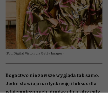
(Fot. Digital Vision via Getty Images)
Bogactwo nie zawsze wygląda tak samo.
Jedni stawiają na dyskrecję i luksus dla
wtajemniczonych, drudzy chcą, aby cały
świat wiedział o ich sukcesie. W kulturze