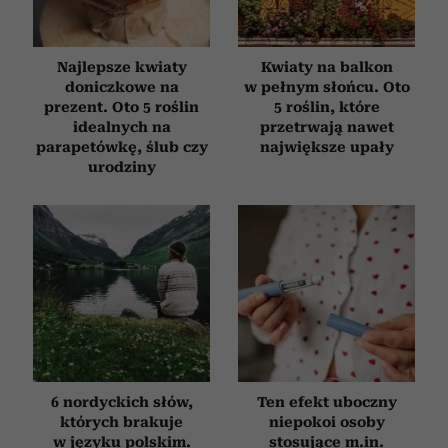
otrzymanymi od Ciebie lub uzyskanymi podczas
korzystania z ich usług.
Najlepsze kwiaty
Kwiaty na balkon
doniczkowe na
w pełnym słońcu. Oto
prezent. Oto 5 roślin
5 roślin, które
idealnych na
przetrwają nawet
parapetówkę, ślub czy
największe upały
urodziny
6 nordyckich słów,
Ten efekt uboczny
których brakuje
niepokoi osoby
w języku polskim.
stosujące m.in.