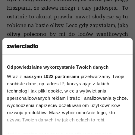
Hiszpanii, że zalewa mózgi i cały jadłospis... To
ostatnie to akurat prawda: nawet słodycze są tu
robione na bazie oliwy. Lecz gdy zapytałam, jaką
oliwę polecono by mi do lodów waniliowych
(mając w pamięci choćby austriackie połączenie
z oliwą z pestek dyni...) spotkałam się z murem
oburzenia. Nie, nie i jeszcze raz nie! Ze względu –
Odpowiedzialne wykorzystanie Twoich danych
głównie – na temperaturę wyzwalania się
Wraz z
naszymi 1022 partnerami
przetwarzamy Twoje
aromatu. Bo, jak się szybko okazało, w Hiszpanii
osobiste dane, np. adres IP, korzystając z takich
robi się lody z oliwy, ale nie waniliowe...
technologii jak pliki cookie, w celu wyświetlania
Z rozmarynem.
spersonalizowanych reklam i treści, analizowania tychże,
wychodzenia naprzeciw oczekiwaniom użytkowników i
rozwoju produktów. Masz wybór odnośnie tego, kto
używa Twoich danych i w jakich celach to robi.
Jeśli wyrazisz na to zgodę, chcielibyśmy również: