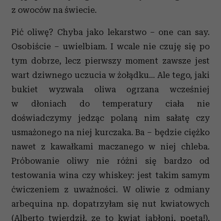
z owoców na świecie.
Pić oliwę? Chyba jako lekarstwo – one can say.
Osobiście – uwielbiam. I wcale nie czuję się po
tym dobrze, lecz pierwszy moment zawsze jest
wart dziwnego uczucia w żołądku... Ale tego, jaki
bukiet wyzwala oliwa ogrzana wcześniej
w dłoniach do temperatury ciała nie
doświadczymy jedząc polaną nim sałatę czy
usmażonego na niej kurczaka. Ba – będzie ciężko
nawet z kawałkami maczanego w niej chleba.
Próbowanie oliwy nie różni się bardzo od
testowania wina czy whiskey: jest takim samym
ćwiczeniem z uważności. W oliwie z odmiany
arbequina np. dopatrzyłam się nut kwiatowych
(Alberto twierdził, ze to kwiat jabłoni, poeta!),