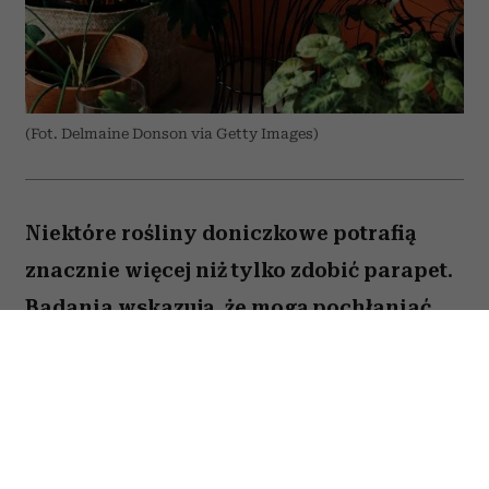
(Fot. Delmaine Donson via Getty Images)
Niektóre rośliny doniczkowe potrafią
znacznie więcej niż tylko zdobić parapet.
Badania wskazują, że mogą pochłaniać
część zanieczyszczeń i tworzyć
przyjemniejszy mikroklimat w domu.
Sprawdź, które gatunki warto wybrać.