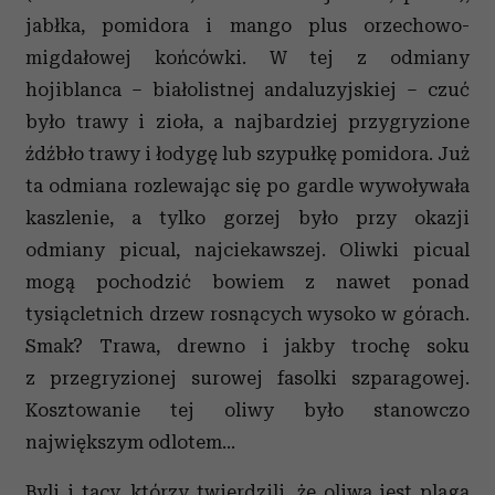
jabłka, pomidora i mango plus orzechowo-
migdałowej końcówki. W tej z odmiany
hojiblanca – białolistnej andaluzyjskiej – czuć
było trawy i zioła, a najbardziej przygryzione
źdźbło trawy i łodygę lub szypułkę pomidora. Już
ta odmiana rozlewając się po gardle wywoływała
kaszlenie, a tylko gorzej było przy okazji
odmiany picual, najciekawszej. Oliwki picual
mogą pochodzić bowiem z nawet ponad
tysiącletnich drzew rosnących wysoko w górach.
Smak? Trawa, drewno i jakby trochę soku
z przegryzionej surowej fasolki szparagowej.
Kosztowanie tej oliwy było stanowczo
największym odlotem...
Byli i tacy, którzy twierdzili, że oliwa jest plagą