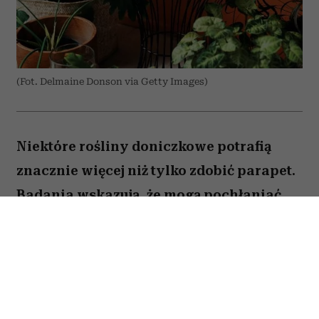
(Fot. Delmaine Donson via Getty Images)
Niektóre rośliny doniczkowe potrafią
znacznie więcej niż tylko zdobić parapet.
Badania wskazują, że mogą pochłaniać
część zanieczyszczeń i tworzyć
przyjemniejszy mikroklimat w domu.
Sprawdź, które gatunki warto wybrać.