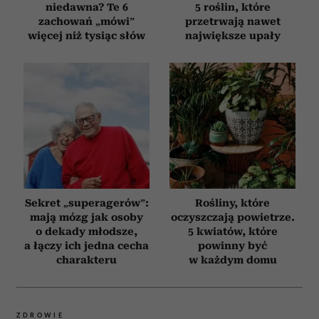
niedawna? Te 6
5 roślin, które
korzystania z ich usług.
zachowań „mówi”
przetrwają nawet
więcej niż tysiąc słów
największe upały
Sekret „superagerów”:
Rośliny, które
mają mózg jak osoby
oczyszczają powietrze.
o dekady młodsze,
5 kwiatów, które
a łączy ich jedna cecha
powinny być
charakteru
w każdym domu
ZDROWIE