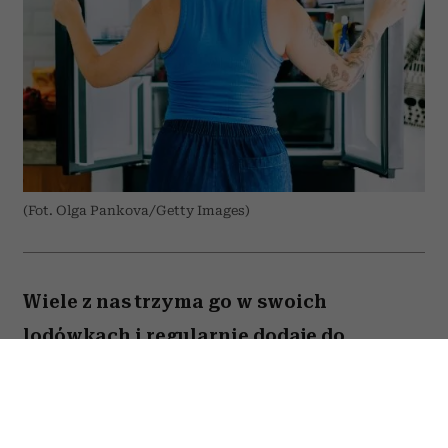
(Fot. Olga Pankova/Getty Images)
Wiele z nas trzyma go w swoich
lodówkach i regularnie dodaje do
przygotowywanych dań. Amerykański
onkolog dr Avishek Kumar zdradził,
jakiego produktu prawie nigdy nie