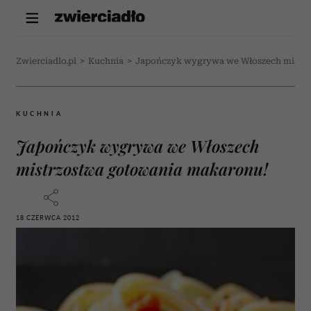
Zwierciadlo.pl
>
Kuchnia
>
Japończyk wygrywa we Włoszech mistrz
KUCHNIA
Japończyk wygrywa we Włoszech
mistrzostwa gotowania makaronu!
18 CZERWCA 2012