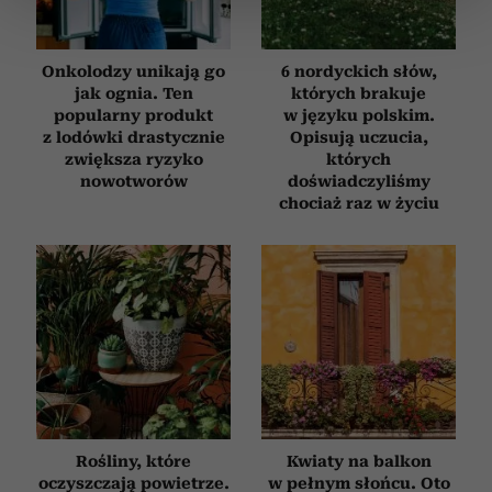
sekcji szczegółów
. W Deklaracji plików cookie możesz
zmienić lub wycofać swoją zgodę w dowolnej chwili.
Onkolodzy unikają go
6 nordyckich słów,
Wykorzystujemy pliki cookie do spersonalizowania treści
jak ognia. Ten
których brakuje
i reklam, aby oferować funkcje społecznościowe i
popularny produkt
w języku polskim.
analizować ruch w naszej witrynie. Informacje o tym, jak
z lodówki drastycznie
Opisują uczucia,
zwiększa ryzyko
których
korzystasz z naszej witryny, udostępniamy partnerom
nowotworów
doświadczyliśmy
społecznościowym, reklamowym i analitycznym.
chociaż raz w życiu
Partnerzy mogą połączyć te informacje z innymi danymi
otrzymanymi od Ciebie lub uzyskanymi podczas
korzystania z ich usług.
Rośliny, które
Kwiaty na balkon
oczyszczają powietrze.
w pełnym słońcu. Oto