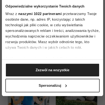
Odpowiedzialne wykorzystanie Twoich danych
Wraz z
naszymi 1022 partnerami
przetwarzamy Twoje
osobiste dane, np. adres IP, korzystając z takich
ZAMÓW
technologii jak pliki cookie, w celu wyświetlania
WYDANIE DRUKOWANE
spersonalizowanych reklam i treści, analizowania tychże,
wychodzenia naprzeciw oczekiwaniom użytkowników i
E-WYDANIE
rozwoju produktów. Masz wybór odnośnie tego, kto
używa Twoich danych i w jakich celach to robi.
Jeśli wyrazisz na to zgodę, chcielibyśmy również:
Gromadzić dane dotyczące Twojej lokalizacji
Zezwól na wszystkie
geograficznej z dokładnością nawet do kilku metrów
Identyfikować Twoje urządzenie, aktywnie
analizując charakteryzującego je zbiory danych
Spersonalizuj
(fingerprinting, czyli wirtualny odcisk palca)
Dowiedz się więcej odnośnie tego, jak Twoje osobiste
dane są przetwarzane oraz ustaw własne preferencje w