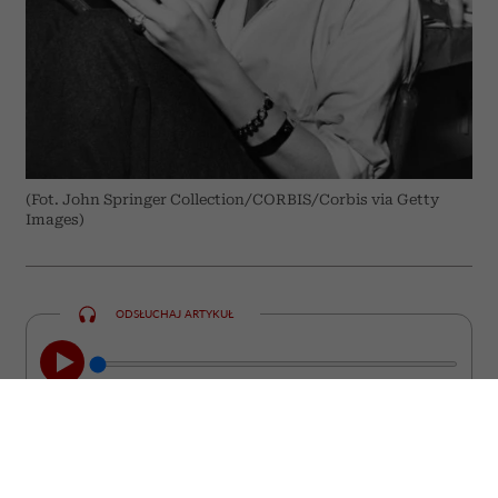
(Fot. John Springer Collection/CORBIS/Corbis via Getty
Images)
ODSŁUCHAJ ARTYKUŁ
00:00
05:33