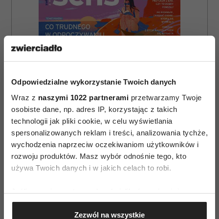
Odpowiedzialne wykorzystanie Twoich danych
Wraz z
naszymi 1022 partnerami
przetwarzamy Twoje
osobiste dane, np. adres IP, korzystając z takich
technologii jak pliki cookie, w celu wyświetlania
spersonalizowanych reklam i treści, analizowania tychże,
wychodzenia naprzeciw oczekiwaniom użytkowników i
rozwoju produktów. Masz wybór odnośnie tego, kto
ZAMÓW
używa Twoich danych i w jakich celach to robi.
WYDANIE DRUKOWANE
Jeśli wyrazisz na to zgodę, chcielibyśmy również:
E-WYDANIE
Gromadzić dane dotyczące Twojej lokalizacji
Zezwól na wszystkie
geograficznej z dokładnością nawet do kilku metrów