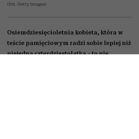
(Fot. Getty Images)
Osiemdziesięcioletnia kobieta, która w
teście pamięciowym radzi sobie lepiej niż
niejedna czterdziestolatka – to nie
wyjątek, lecz zjawisko, które od 25 lat
opisują naukowcy z Northwestern
University. W najnowszej publikacji w
„Alzheimer's & Dementia” zespół ujawnia,
co łączy osoby określane mianem
„superagerów”.
By zakwalifikować się do tego elitarnego grona,