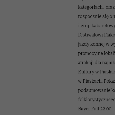
kategoriach. oraz
rozpocznie się o
i grup kabaretowy
Festiwalowi Flakó
jazdy konnej w w
promocyjne lokal
atrakcji dla najm
Kultury w Piaska
w Piaskach. Poka
podsumowanie kon
folklorystyczneg
Bayer Full 22.00