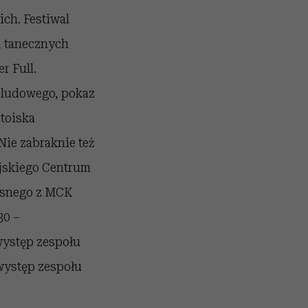
ch. Festiwal
, tanecznych
r Full.
a ludowego, pokaz
toiska
ie zabraknie też
ejskiego Centrum
esnego z MCK
30 –
występ zespołu
występ zespołu