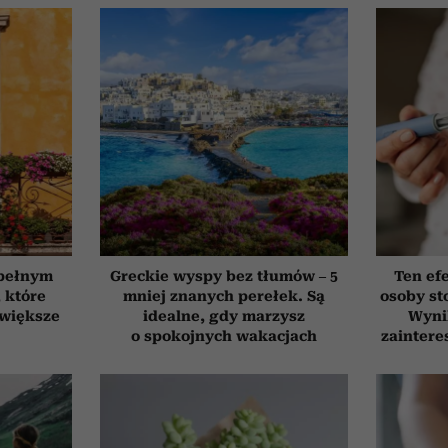
 pełnym
Greckie wyspy bez tłumów – 5
Ten ef
, które
mniej znanych perełek. Są
osoby st
jwiększe
idealne, gdy marzysz
Wyni
o spokojnych wakacjach
zaintere