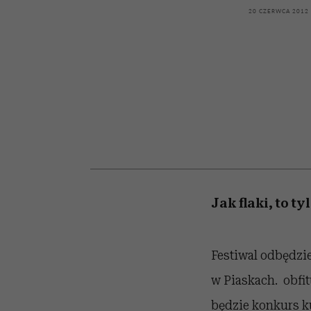
kawę z Kasią Miller”, s.
girls”
20 CZERWCA 2012
odc. 7]
Jak flaki, to t
Festiwal odbędzi
w Piaskach. obfi
będzie konkurs k