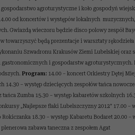
 gospodarstwo agroturystyczne i koło gospodyń wiejski
 14.00 od koncertów i występów lokalnych muzycznych
ch. Gwiazdą wieczoru będzie disco polowy zespół Baye
w towarzyszyć będą prezentacje i warsztaty rękodzieł
ykonaniu Szwadronu Krakusów Ziemi Lubelskiej oraz s
i gastronomicznych i gospodarstw agroturystycznych. N
łodszych.
Program:
14.00 – koncert Orkiestry Dętej Mi
ch 14.30 – występ dziecięcych zespołów tańca nowocz
z tańca Zumba 15.30 – występ kabaretów szkolnych 16.
kursy „Najlepsze flaki Lubelszczyzny 2012” 17.00 – 
o Rokiczanka 18.30 – występ Kabaretu Bodaret 20.00 – 
 – plenerowa zabawa taneczna z zespołem Agat