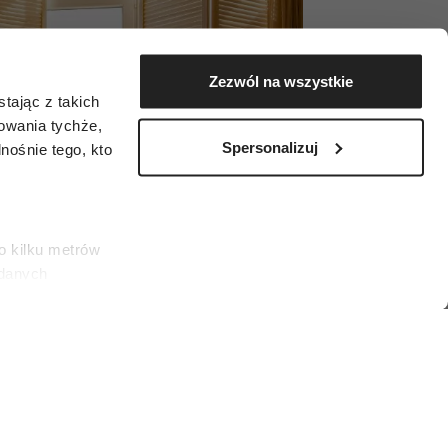
Zezwól na wszystkie
tając z takich
zowania tychże,
Spersonalizuj
ośnie tego, kto
o kilku metrów
 danych
łasne
ać swoją zgodę w
społecznościowe
dostępniamy