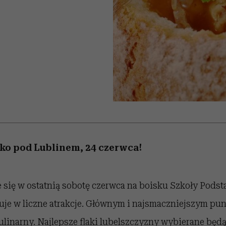
 5,
kwestie, o których wciąż
skutki dla związku i dla
Miller s. 5, odc. 6]
Raport Lyst ujaw
boimy się mówić
partnerki
najbardziej pożąd
ubrania i marki se
ylko pod Lublinem, 24 czerwca!
e się w ostatnią sobotę czerwca na boisku Szkoły Pods
tuje w liczne atrakcje. Głównym i najsmaczniejszym p
ulinarny. Najlepsze flaki lubelszczyzny wybierane bę