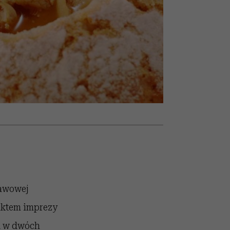
nił
relację z pieniędzmi
ane
zonu
tawowej
unktem imprezy
dą w dwóch