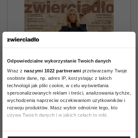
Odpowiedzialne wykorzystanie Twoich danych
Wraz z
naszymi 1022 partnerami
przetwarzamy Twoje
osobiste dane, np. adres IP, korzystając z takich
technologii jak pliki cookie, w celu wyświetlania
spersonalizowanych reklam i treści, analizowania tychże,
wychodzenia naprzeciw oczekiwaniom użytkowników i
rozwoju produktów. Masz wybór odnośnie tego, kto
używa Twoich danych i w jakich celach to robi.
ZAMÓW
Jeśli wyrazisz na to zgodę, chcielibyśmy również:
WYDANIE DRUKOWANE