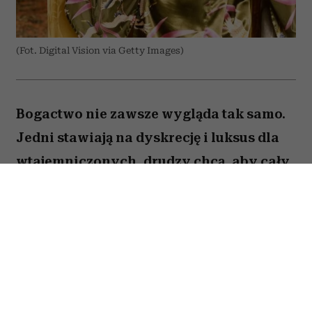
(Fot. Digital Vision via Getty Images)
Bogactwo nie zawsze wygląda tak samo.
Jedni stawiają na dyskrecję i luksus dla
wtajemniczonych, drudzy chcą, aby cały
świat wiedział o ich sukcesie. W kulturze
internetowej tych pierwszych często
kojarzy się z old money, a drugich – new
money. Oczywiście jest to duże
uproszczenie i wiele osób zupełnie nie
wpisuje się w ten podział. Trudno jednak