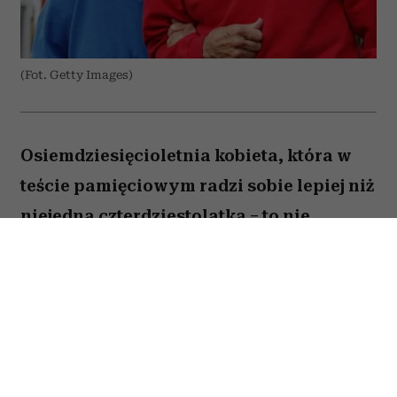
(Fot. Getty Images)
Osiemdziesięcioletnia kobieta, która w
teście pamięciowym radzi sobie lepiej niż
niejedna czterdziestolatka – to nie
wyjątek, lecz zjawisko, które od 25 lat
opisują naukowcy z Northwestern
University. W najnowszej publikacji w
„Alzheimer's & Dementia” zespół ujawnia,
co łączy osoby określane mianem
„superagerów”.