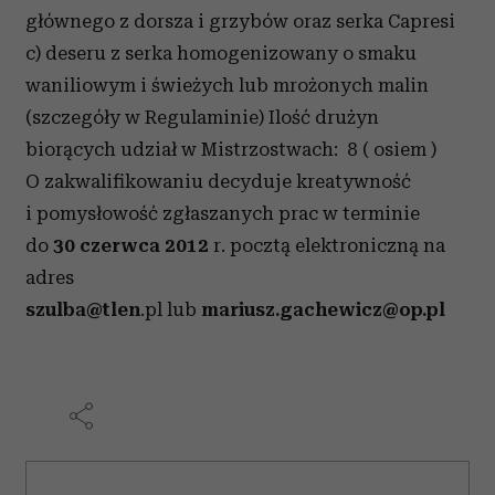
głównego z dorsza i grzybów oraz serka Capresi
c) deseru z serka homogenizowany o smaku
waniliowym i świeżych lub mrożonych malin
(szczegóły w Regulaminie) Ilość drużyn
biorących udział w Mistrzostwach: 8 ( osiem )
O zakwalifikowaniu decyduje kreatywność
i pomysłowość zgłaszanych prac w terminie
do
30 czerwca 2012
r. pocztą elektroniczną na
adres
szulba@tlen
.pl lub
mariusz.gachewicz@op.pl