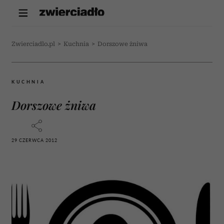
Zwierciadlo.pl
>
Kuchnia
>
Dorszowe żniwa
KUCHNIA
Dorszowe żniwa
29 CZERWCA 2012