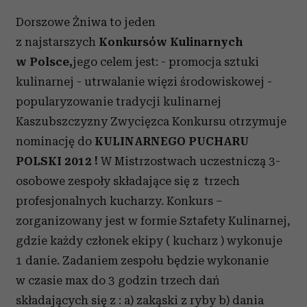
Dorszowe Żniwa to jeden
z najstarszych
Konkursów Kulinarnych
w Polsce,
jego
celem jest: - promocja sztuki
kulinarnej - utrwalanie więzi środowiskowej -
popularyzowanie tradycji kulinarnej
Kaszubszczyzny Zwycięzca Konkursu otrzymuje
nominację do
KULINARNEGO PUCHARU
POLSKI 2012 !
W Mistrzostwach uczestniczą 3-
osobowe zespoły składające się z trzech
profesjonalnych kucharzy. Konkurs –
zorganizowany jest w formie Sztafety Kulinarnej,
gdzie każdy członek ekipy ( kucharz ) wykonuje
1 danie. Zadaniem zespołu będzie wykonanie
w czasie max do 3 godzin trzech dań
składających się z : a) zakąski z ryby b) dania