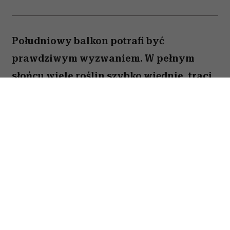
Południowy balkon potrafi być
prawdziwym wyzwaniem. W pełnym
słońcu wiele roślin szybko więdnie, traci
kwiaty lub po prostu nie radzi sobie z
wysokimi temperaturami. Na szczęście są
gatunki, które uwielbiają takie warunki.
Oto pięć kwiatów, które nie boją się
upałów i będą zachwycać przez całe lato.
Spis treści: