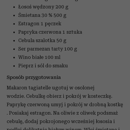
Łosoś wędzony
200 g
Śmietana 30 %
500 g
Estragon
1 pęczek
Papryka czerwona
1 sztuka
Cebula szalotka
50 g
Ser parmezan tarty
100 g
Wino białe
100 ml
Pieprz i sól do smaku
Sposób przygotowania
Makaron tagiatelle ugotuj w osolonej
wodzie. Cebulkę obierz i pokrój w kosteczkę.
Paprykę czerwoną umyj i pokrój w drobną kostkę
. Posiakaj estragon. Na oliwie z oliwek podsmaż
cebulę, dodaj pokrojonego wcześniej łososia i
podlej delikatnie białym winem. Wlej śmietanę i