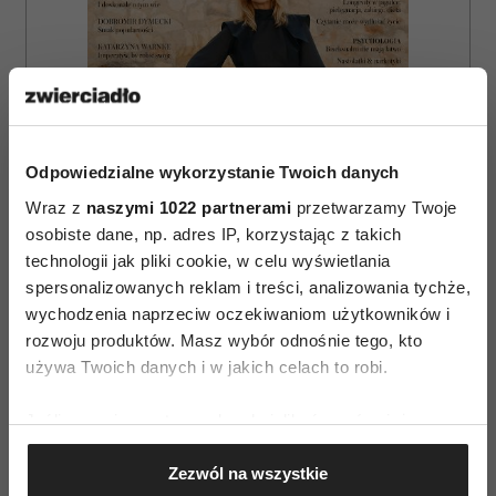
Odpowiedzialne wykorzystanie Twoich danych
Wraz z
naszymi 1022 partnerami
przetwarzamy Twoje
osobiste dane, np. adres IP, korzystając z takich
technologii jak pliki cookie, w celu wyświetlania
spersonalizowanych reklam i treści, analizowania tychże,
wychodzenia naprzeciw oczekiwaniom użytkowników i
rozwoju produktów. Masz wybór odnośnie tego, kto
ZAMÓW
używa Twoich danych i w jakich celach to robi.
WYDANIE DRUKOWANE
Jeśli wyrazisz na to zgodę, chcielibyśmy również:
Gromadzić dane dotyczące Twojej lokalizacji
E-WYDANIE
Zezwól na wszystkie
geograficznej z dokładnością nawet do kilku metrów