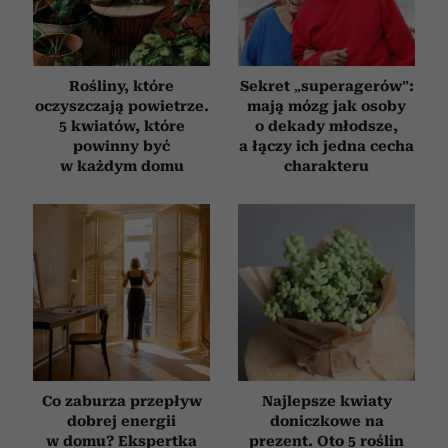
otrzymanymi od Ciebie lub uzyskanymi podczas
korzystania z ich usług.
Rośliny, które
Sekret „superagerów”:
oczyszczają powietrze.
mają mózg jak osoby
5 kwiatów, które
o dekady młodsze,
powinny być
a łączy ich jedna cecha
w każdym domu
charakteru
Co zaburza przepływ
Najlepsze kwiaty
dobrej energii
doniczkowe na
w domu? Ekspertka
prezent. Oto 5 roślin