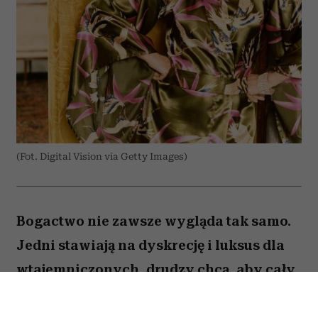
(Fot. Digital Vision via Getty Images)
Bogactwo nie zawsze wygląda tak samo.
Jedni stawiają na dyskrecję i luksus dla
wtajemniczonych, drudzy chcą, aby cały
świat wiedział o ich sukcesie. W kulturze
internetowej tych pierwszych często