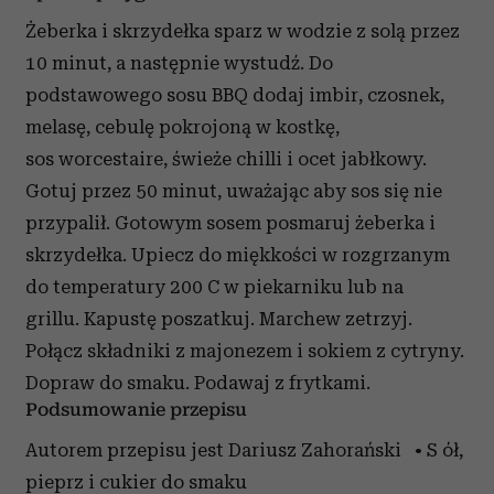
Żeberka i skrzydełka sparz w wodzie z solą przez
10 minut, a następnie wystudź. Do
podstawowego sosu BBQ dodaj imbir, czosnek,
melasę, cebulę pokrojoną w kostkę,
sos worcestaire, świeże chilli i ocet jabłkowy.
Gotuj przez 50 minut, uważając aby sos się nie
przypalił. Gotowym sosem posmaruj żeberka i
skrzydełka. Upiecz do miękkości w rozgrzanym
do temperatury 200 C w piekarniku lub na
grillu. Kapustę poszatkuj. Marchew zetrzyj.
Połącz składniki z majonezem i sokiem z cytryny.
Dopraw do smaku. Podawaj z frytkami.
Podsumowanie przepisu
Autorem przepisu jest Dariusz Zahorański • S ół,
pieprz i cukier do smaku