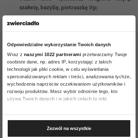
szałwię, bazylię, pietruszkę itp;
oliwę, oleje tłoczone na zimno, przyprawy;
pieczywo, makaron, ryż, soczewica itp.
Odpowiedzialne wykorzystanie Twoich danych
Przed każdym uczestnikiem kładziemy deseczkę,
Wraz z
naszymi 1022 partnerami
przetwarzamy Twoje
noże, naczynie do zrobienia sosu, miskę na
osobiste dane, np. adres IP, korzystając z takich
sałatę.
technologii jak pliki cookie, w celu wyświetlania
spersonalizowanych reklam i treści, analizowania tychże,
Każdy sam wybiera składniki z tego, co na stole,
wychodzenia naprzeciw oczekiwaniom użytkowników i
smakuje i wymyśla swoją sałatkę.
rozwoju produktów. Masz wybór odnośnie tego, kto
używa Twoich danych i w jakich celach to robi.
Potem pozostaje się wzajemnie częstować
i wybrać swoją ulubioną mieszankę podczas
Jeśli wyrazisz na to zgodę, chcielibyśmy również:
długiego wieczoru, przy dobrej rozmowie
Gromadzić dane dotyczące Twojej lokalizacji
Zezwól na wszystkie
geograficznej z dokładnością nawet do kilku metrów
i kieliszku wyśmienitego wina.
Identyfikować Twoje urządzenie, aktywnie