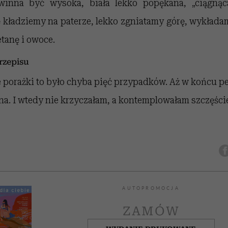
winna być wysoka, biała lekko popękana, „ciągnąc
kładziemy na paterze, lekko zgniatamy górę, wykładam
tanę i owoce.
zepisu
 porażki to było chyba pięć przypadków. Aż w końcu p
lna. I wtedy nie krzyczałam, a kontemplowałam szczęści
AUTOPROMOCJA
ZAMÓW