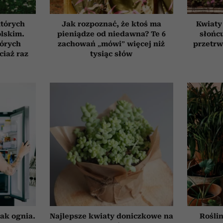
których
Jak rozpoznać, że ktoś ma
Kwiaty
olskim.
pieniądze od niedawna? Te 6
słońcu
tórych
zachowań „mówi” więcej niż
przetrw
ciaż raz
tysiąc słów
ak ognia.
Najlepsze kwiaty doniczkowe na
Roślin