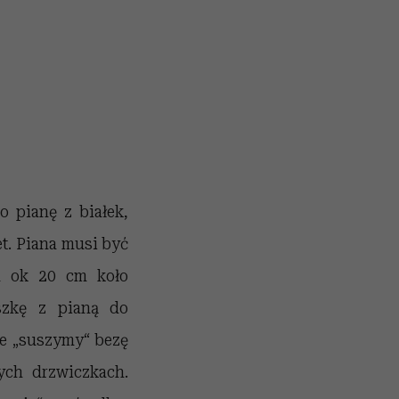
o pianę z białek,
et. Piana musi być
m ok 20 cm koło
szkę z pianą do
ie „suszymy“ bezę
ych drzwiczkach.