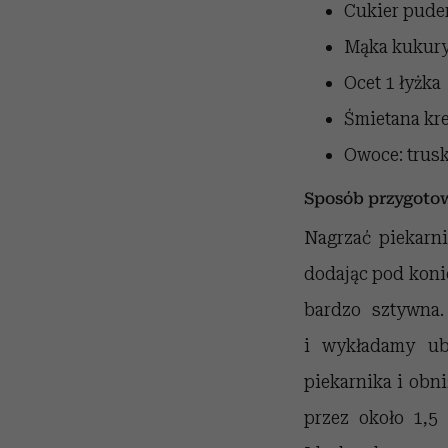
Cukier pude
Mąka kukur
Ocet
1 łyżka
Śmietana k
Owoce: trusk
Sposób przygoto
Nagrzać piekarni
dodając pod konie
bardzo sztywna
i wykładamy ub
piekarnika i obn
przez około 1,5