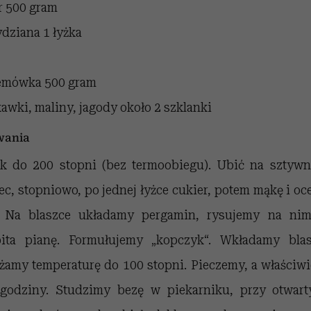
r
500 gram
ydziana
1 łyżka
remówka
500 gram
awki, maliny, jagody
około 2 szklanki
wania
k do 200 stopni (bez termoobiegu). Ubić na sztywn
c, stopniowo, po jednej łyżce cukier, potem mąkę i oc
. Na blaszce układamy pergamin, rysujemy na ni
ita pianę. Formułujemy „kopczyk“. Wkładamy bla
iżamy temperaturę do 100 stopni. Pieczemy, a właściw
 godziny. Studzimy bezę w piekarniku, przy otwart