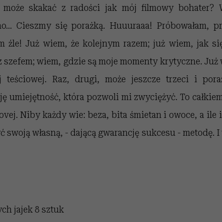
 może skakać z radości jak mój filmowy bohater? 
o... Cieszmy się porażką. Huuuraaa! Próbowałam, pr
m źle! Już wiem, że kolejnym razem; już wiem, jak s
 szefem; wiem, gdzie są moje momenty krytyczne. Już 
 teściowej. Raz, drugi, może jeszcze trzeci i por
ę umiejętność, która pozwoli mi zwyciężyć. To całkiem
vej. Niby każdy wie: beza, bita śmietan i owoce, a ile 
ć swoją własną, - dającą gwarancję sukcesu - metodę. 
ych jajek
8 sztuk