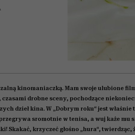
 5,
kwestie, o których wciąż
skutki dla związku i dla
Miller s. 5, odc. 6]
Raport Lyst ujaw
boimy się mówić
partnerki
najbardziej pożąd
A
ubrania i marki se
zalną kinomaniaczką. Mam swoje ulubione fil
, czasami drobne sceny, pochodzące niekoniec
zych dzieł kina. W „Dobrym roku“ jest właśnie 
przegrywa sromotnie w tenisa, a wuj każe mu s
ki! Skakać, krzyczeć głośno „hura“, twierdząc, 