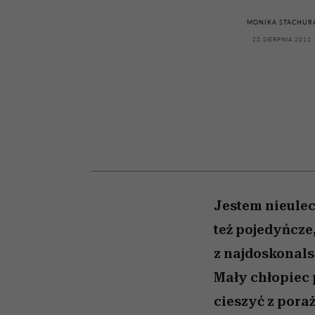
kawę z Kasią Miller”, s.
girls”
odc. 7]
MONIKA STACHUR
22 SIERPNIA 2012
Jestem nieulec
też pojedyńcze
z najdoskonals
Mały chłopiec 
cieszyć z poraż