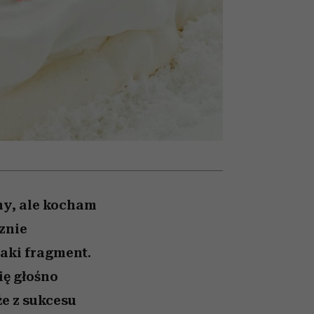
nił
relację z pieniędzmi
ane
zonu
my, ale kocham
znie
taki fragment.
ię głośno
że z sukcesu