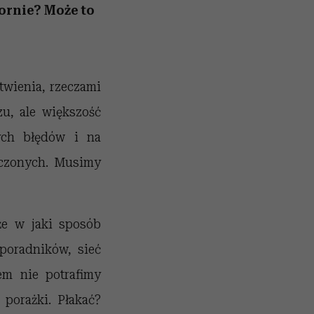
zornie? Może to
twienia, rzeczami
zu, ale większość
ych błędów i na
adczonych. Musimy
że w jaki sposób
poradników, sieć
em nie potrafimy
 porażki. Płakać?