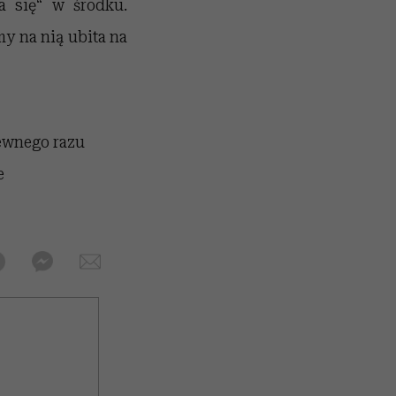
a się“ w środku.
y na nią ubita na
ewnego razu
e