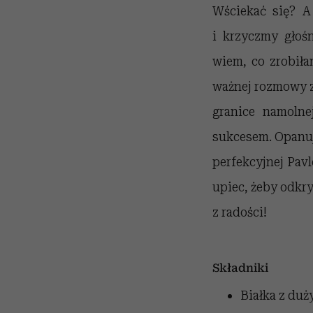
Wściekać się? A
i krzyczmy głośn
wiem, co zrobiła
ważnej rozmowy z
granice namolnej
sukcesem. Opanuj
perfekcyjnej Pavlo
upiec, żeby odkry
z radości!
Składniki
Białka z duż