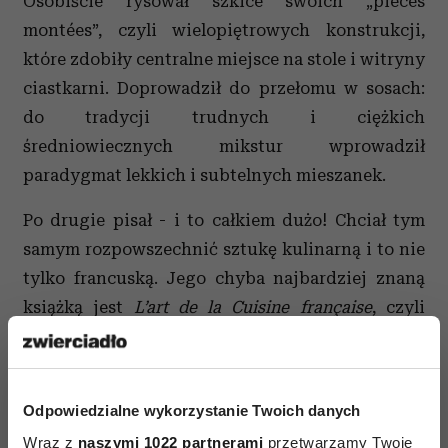
Osobiście rysował szkice swoich „pièces
montées”, czyli wielopiętrowych konstrukcji,
które zdobiły centralne miejsce na stole i witryny
ciastkarni. Doprowadził do przełomu w sosach:
do tradycji trudnych i ciężkich
średniowiecznych mikstur wprowadził
paradygmat lekkich i subtelnych mieszanek.
Po drugie pisał - i to całkiem dużo! Chciał tym
samym rozpowszechnić sztukę kulinarną i to nie
tylko francuską. Jego chyba najbardziej znaną
książką jest
L’art de la Cuisine fran
ç
aise
, czyli
pięciotomowa encyklopedia z przepisami,
technikami, instrukcjami, rycinami… Nie obawiał
się, że „zdradzi” komuś przepis - po prostu
Odpowiedzialne wykorzystanie Twoich danych
rozwijał dziedzinę, którą kochał.
Wraz z
naszymi 1022 partnerami
przetwarzamy Twoje