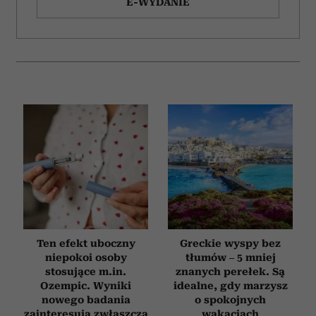
E-WYDANIE
Ten efekt uboczny
Greckie wyspy bez
niepokoi osoby
tłumów – 5 mniej
stosujące m.in.
znanych perełek. Są
Ozempic. Wyniki
idealne, gdy marzysz
nowego badania
o spokojnych
zainteresują zwłaszcza
wakacjach