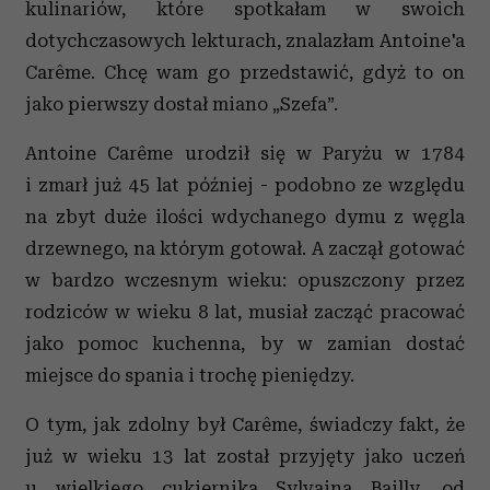
kulinariów, które spotkałam w swoich
dotychczasowych lekturach, znalazłam Antoine'a
Carême. Chcę wam go przedstawić, gdyż to on
jako pierwszy dostał miano „Szefa”.
Antoine Carême urodził się w Paryżu w 1784
i zmarł już 45 lat później - podobno ze względu
na zbyt duże ilości wdychanego dymu z węgla
drzewnego, na którym gotował. A zaczął gotować
w bardzo wczesnym wieku: opuszczony przez
rodziców w wieku 8 lat, musiał zacząć pracować
jako pomoc kuchenna, by w zamian dostać
miejsce do spania i trochę pieniędzy.
O tym, jak zdolny był Carême, świadczy fakt, że
już w wieku 13 lat został przyjęty jako uczeń
u wielkiego cukiernika Sylvaina Bailly, od