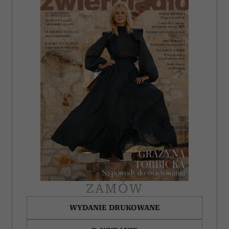
Wykorzystujemy pliki cookie do spersonalizowania treści
i reklam, aby oferować funkcje społecznościowe i
analizować ruch w naszej witrynie. Informacje o tym, jak
korzystasz z naszej witryny, udostępniamy partnerom
społecznościowym, reklamowym i analitycznym.
Partnerzy mogą połączyć te informacje z innymi danymi
otrzymanymi od Ciebie lub uzyskanymi podczas
korzystania z ich usług.
ZAMÓW
WYDANIE DRUKOWANE