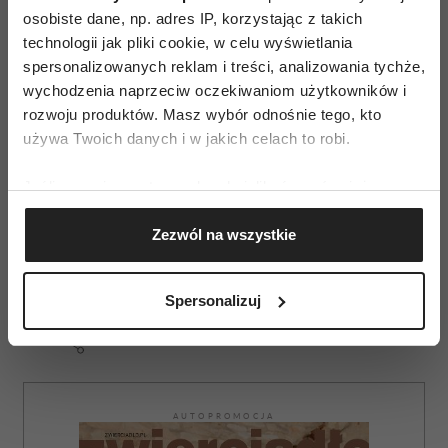
osobiste dane, np. adres IP, korzystając z takich
Najlepszy kucharz świata:
technologii jak pliki cookie, w celu wyświetlania
1/ jest zdolny
spersonalizowanych reklam i treści, analizowania tychże,
wychodzenia naprzeciw oczekiwaniom użytkowników i
2/ wprowadza innowacje kulinarne
rozwoju produktów. Masz wybór odnośnie tego, kto
używa Twoich danych i w jakich celach to robi.
3/ dzieli się swoją wiedzą
Jeśli wyrazisz na to zgodę, chcielibyśmy również:
4/ kocha to co robi.
Gromadzić dane dotyczące Twojej lokalizacji
Zezwól na wszystkie
geograficznej z dokładnością nawet do kilku metrów
Podoba wam się ten przepis?
Identyfikować Twoje urządzenie, aktywnie
analizując charakteryzującego je zbiory danych
Spersonalizuj
(fingerprinting, czyli wirtualny odcisk palca)
Dowiedz się więcej odnośnie tego, jak Twoje osobiste
dane są przetwarzane oraz ustaw własne preferencje w
sekcji szczegółów
. W Deklaracji plików cookie możesz
zmienić lub wycofać swoją zgodę w dowolnej chwili.
AUTOPROMOCJA