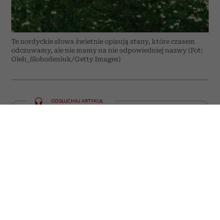
Te nordyckie słowa świetnie opisują stany, które czasem
odczuwamy, ale nie mamy na nie odpowiedniej nazwy (Fot:
Oleh_Slobodeniuk/Getty Images)
ODSŁUCHAJ ARTYKUŁ
00:00
05:59
Niektóre emocje i doświadczenia trudno
zamknąć w jednym słowie. W języku